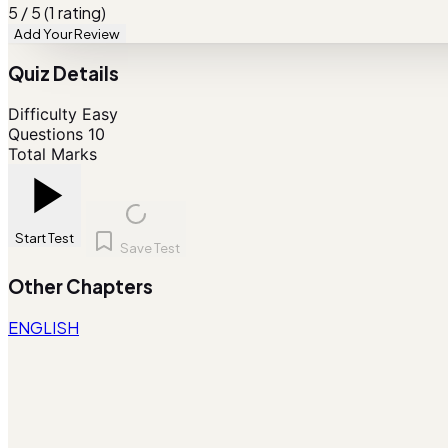
5 / 5 (1 rating)
Add Your Review
Quiz Details
Difficulty
Easy
Questions
10
Total Marks
Start Test
Save Test
Other Chapters
ENGLISH