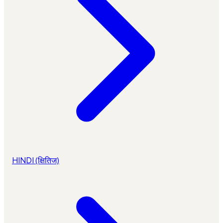
HINDI (क्षितिज)