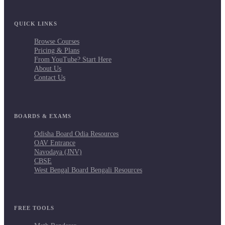
QUICK LINKS
Browse Courses
Pricing & Plans
From YouTube? Start Here
About Us
Contact Us
BOARDS & EXAMS
Odisha Board Odia Resources
OAV Entrance
Navodaya (JNV)
CBSE
West Bengal Board Bengali Resources
FREE TOOLS