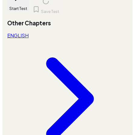
Start Test
Save Test
Other Chapters
ENGLISH