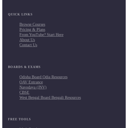
QUICK LINKS
Browse Courses
Pricing & Plans
From YouTube? Start Here
About Us
Contact Us
BOARDS & EXAMS
Odisha Board Odia Resources
OAV Entrance
Navodaya (JNV)
CBSE
West Bengal Board Bengali Resources
FREE TOOLS