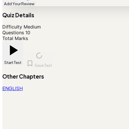
Add Your Review
Quiz Details
Difficulty
Medium
Questions
10
Total Marks
Start Test
Save Test
Other Chapters
ENGLISH