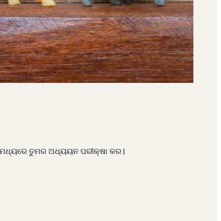
ମୟ ମଧ୍ୟରେ ତୁମର ଅଧ୍ୟୟନ ପରୀକ୍ଷା କର |