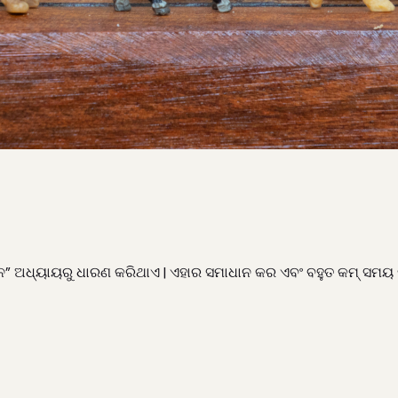
୍ୟାନ” ଅଧ୍ୟାୟରୁ ଧାରଣ କରିଥାଏ | ଏହାର ସମାଧାନ କର ଏବଂ ବହୁତ କମ୍ ସ