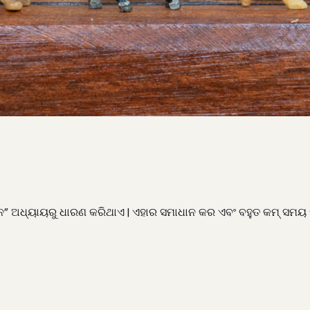
୍ୟାନ” ଅଧ୍ୟାୟରୁ ଧାରଣ କରିଥାଏ | ଏହାର ସମାଧାନ କର ଏବଂ ବହୁତ କମ୍ ସ