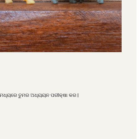
ମୟ ମଧ୍ୟରେ ତୁମର ଅଧ୍ୟୟନ ପରୀକ୍ଷା କର |