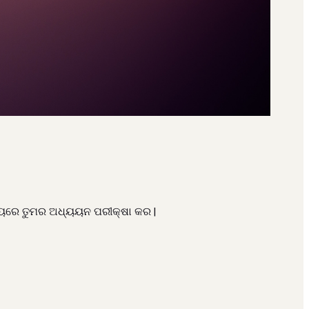
ଧ୍ୟରେ ତୁମର ଅଧ୍ୟୟନ ପରୀକ୍ଷା କର |