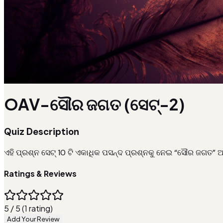
OAV-ସୌର ଜଗତ (ସେଟ୍-2)
Quiz Description
ଏହି ପ୍ରଶ୍ନ ସେଟ୍ 10 ଟି ଏକାଧିକ ପସନ୍ଦ ପ୍ରଶ୍ନକୁ ନେଇ “ସୌର ଜଗତ
Ratings & Reviews
5 / 5 (1 rating)
Add Your Review