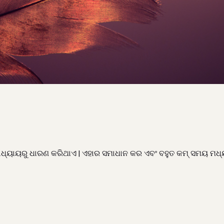
” ଅଧ୍ୟାୟରୁ ଧାରଣ କରିଥାଏ | ଏହାର ସମାଧାନ କର ଏବଂ ବହୁତ କମ୍ ସମୟ ମ