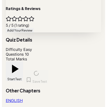
Ratings & Reviews
5 / 5 (1 rating)
Add Your Review
Quiz Details
Difficulty
Easy
Questions
10
Total Marks
Start Test
Save Test
Other Chapters
ENGLISH