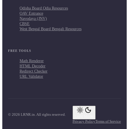
Odisha Board Odia Resources
OAV Entrance
Navodaya (JNV)
CBSE
West Bengal Board Bengali Resources
FREE TOOLS
Math Renderer
HTML Decoder
Redirect Checker
URL Validator
© 2026 LRNR.in. All rights reserved.
Light Mode
Privacy Policy
Terms of Service