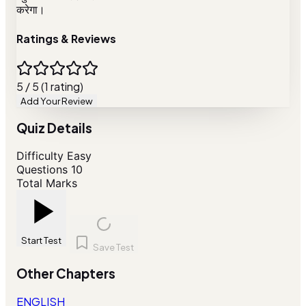
करेगा।
Ratings & Reviews
5 / 5 (1 rating)
Add Your Review
Quiz Details
Difficulty
Easy
Questions
10
Total Marks
Start Test
Save Test
Other Chapters
ENGLISH