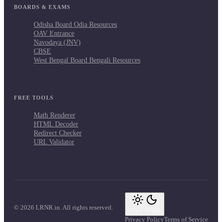
BOARDS & EXAMS
Odisha Board Odia Resources
OAV Entrance
Navodaya (JNV)
CBSE
West Bengal Board Bengali Resources
FREE TOOLS
Math Renderer
HTML Decoder
Redirect Checker
URL Validator
© 2026 LRNR.in. All rights reserved.
Light Mode
Privacy Policy
Terms of Service