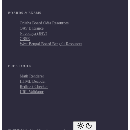
BOARDS & EXAMS
Odisha Board Odia Resources
OAV Entrance
Navodaya (JNV)
CBSE
West Bengal Board Bengali Resources
FREE TOOLS
Math Renderer
HTML Decoder
Redirect Checker
URL Validator