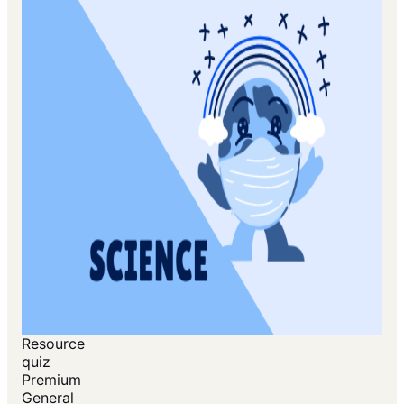
Resource
quiz
Premium
General