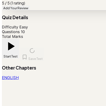
5 / 5 (1 rating)
Add Your Review
Quiz Details
Difficulty
Easy
Questions
10
Total Marks
Start Test
Save Test
Other Chapters
ENGLISH