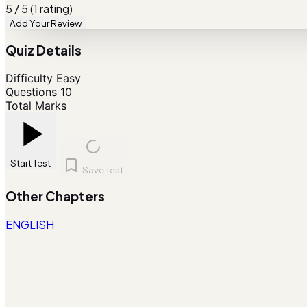
5 / 5 (1 rating)
Add Your Review
Quiz Details
Difficulty
Easy
Questions
10
Total Marks
Start Test
Save Test
Other Chapters
ENGLISH