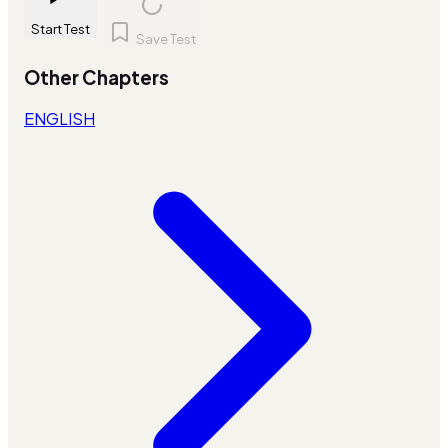
Start Test
Save Test
Other Chapters
ENGLISH