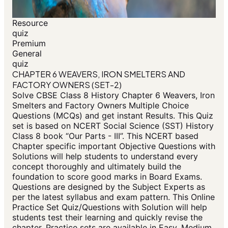
Resource
quiz
Premium
General
quiz
CHAPTER 6 WEAVERS, IRON SMELTERS AND
FACTORY OWNERS (SET-2)
Solve CBSE Class 8 History Chapter 6 Weavers, Iron
Smelters and Factory Owners Multiple Choice
Questions (MCQs) and get instant Results. This Quiz
set is based on NCERT Social Science (SST) History
Class 8 book “Our Parts - III”. This NCERT based
Chapter specific important Objective Questions with
Solutions will help students to understand every
concept thoroughly and ultimately build the
foundation to score good marks in Board Exams.
Questions are designed by the Subject Experts as
per the latest syllabus and exam pattern. This Online
Practice Set Quiz/Questions with Solution will help
students test their learning and quickly revise the
chapter. Practice sets are available in Easy, Medium,