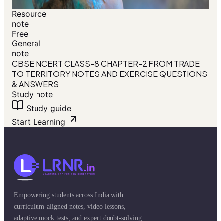
Resource
note
Free
General
note
CBSE NCERT CLASS-8 CHAPTER-2 FROM TRADE
TO TERRITORY NOTES AND EXERCISE QUESTIONS
& ANSWERS
Study note
Study guide
Start Learning
Empowering students across India with
curriculum-aligned notes, video lessons,
adaptive mock tests, and expert doubt-solving