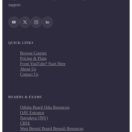
support.
QUICK LINKS
Browse Courses
Pricing & Plans
From YouTube? Start Here
About Us
Contact Us
BOARDS & EXAMS
Odisha Board Odia Resources
OAV Entrance
Navodaya (JNV)
CBSE
West Bengal Board Bengali Resources