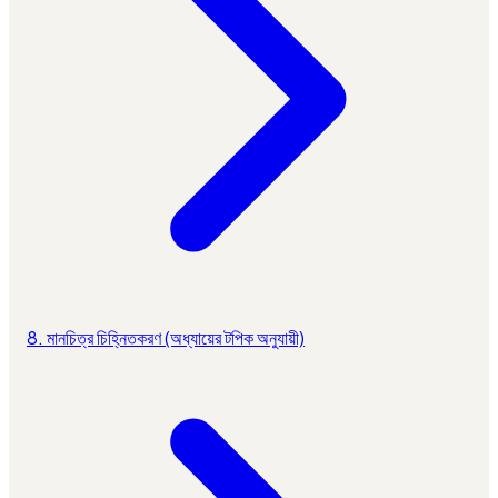
8. মানচিত্র চিহ্নিতকরণ (অধ্যায়ের টপিক অনুযায়ী)