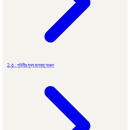
2.6 : পৃথিবীর মুখ্য জলবায়ু অঞ্চল