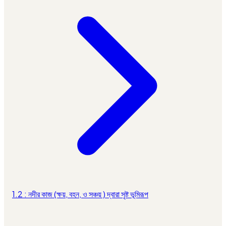
1.2 : নদীর কাজ (ক্ষয়, বহন, ও সঞ্চয় ) দ্বারা সৃষ্ট ভূমিরূপ