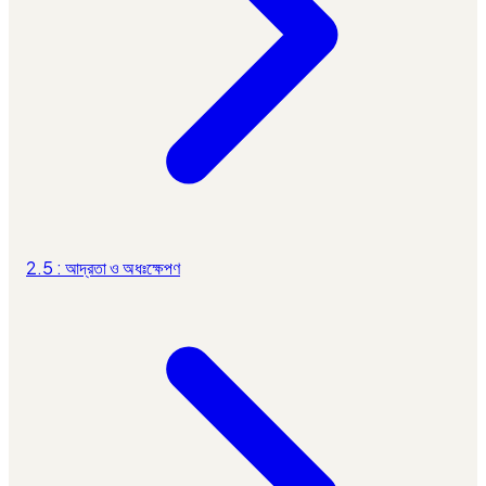
2.5 : আদ্রতা ও অধঃক্ষেপণ