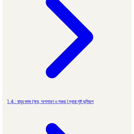
1.4 : বায়ুর কাজ (ক্ষয়, অপসারণ ও সঞ্চয় ) দ্বারা সৃষ্ট ভূমিরূপ