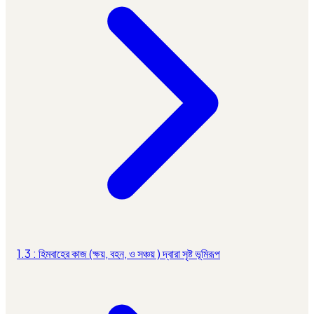
1.3 : হিমবাহের কাজ (ক্ষয়, বহন, ও সঞ্চয় ) দ্বারা সৃষ্ট ভূমিরূপ