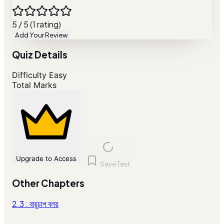
5 / 5 (1 rating)
Add Your Review
Quiz Details
Difficulty
Easy
Total Marks
Upgrade to Access
Save Test
Other Chapters
2.3 : বায়ুচাপ বলয়