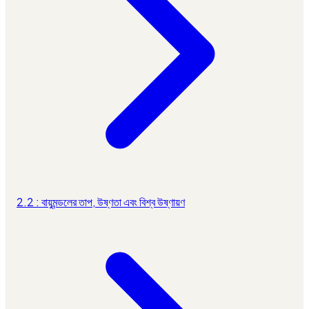
2.2 : বায়ুমন্ডলের তাপ, উষ্ণতা এবং বিশ্ব উষ্ণায়ণ