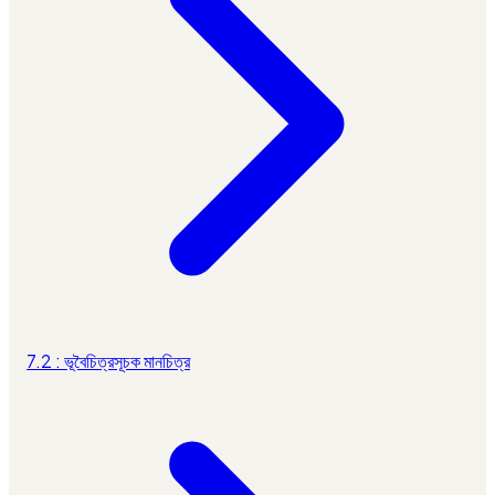
7.2 : ভূবৈচিত্রসূচক মানচিত্র