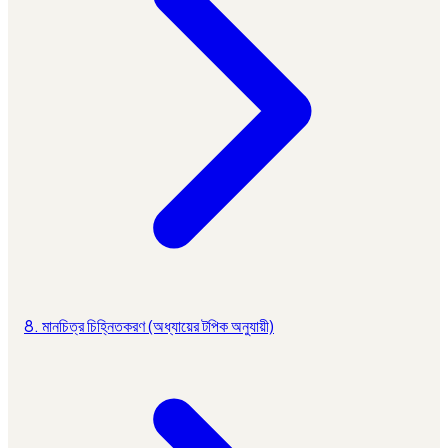
8. মানচিত্র চিহ্নিতকরণ (অধ্যায়ের টপিক অনুযায়ী)