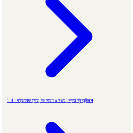
1.4 : বায়ুর কাজ (ক্ষয়, অপসারণ ও সঞ্চয় ) দ্বারা সৃষ্ট ভূমিরূপ