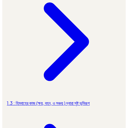
1.3 : হিমবাহের কাজ (ক্ষয়, বহন, ও সঞ্চয় ) দ্বারা সৃষ্ট ভূমিরূপ