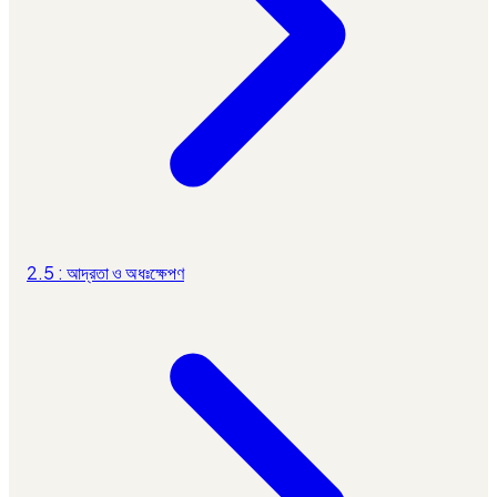
2.5 : আদ্রতা ও অধঃক্ষেপণ