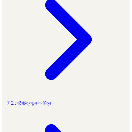
7.2 : ভূবৈচিত্রসূচক মানচিত্র