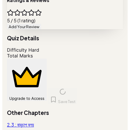
Ratings & Reviews
5 / 5 (1 rating)
Add Your Review
Quiz Details
Difficulty
Hard
Total Marks
Upgrade to Access
Save Test
Other Chapters
2.3 : বায়ুচাপ বলয়