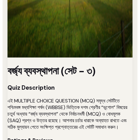
বর্জ্য ব্যবস্থাপনা (সেট - ৩)
Quiz Description
এই MULTIPLE CHOICE QUESTION (MCQ) সমৃদ্ধ সেটটিতে
পশ্চিমবঙ্গ মধ্যশিক্ষা পর্ষদ (WBBSE) ভিত্তিক দশম শ্রেণীর “ভূগোল” বিষয়ের
চতুর্থ অধ্যায় “বর্জ্য ব্যবস্থাপনা” থেকে নির্বাচনধর্মী (MCQ) ও বোধমূলক
(SAQ) প্রশ্ন ও উত্তর রয়েছে। আপনার চর্চার ধারাকে অব্যাহত রাখতে এবং
সঠিক মুল্যায়ন পেতে সংক্ষিপ্ত প্রশ্নোত্তরের এই সেটটি সমাধান করুন।