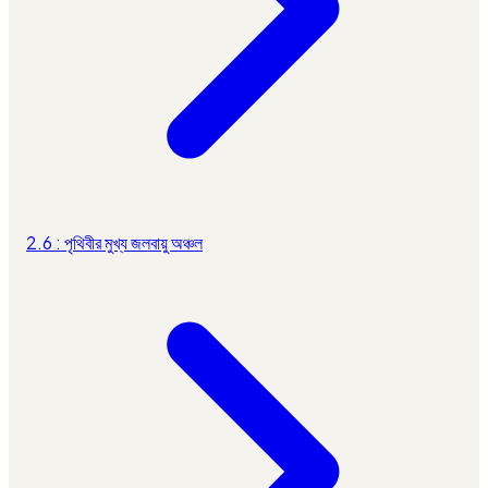
2.6 : পৃথিবীর মুখ্য জলবায়ু অঞ্চল