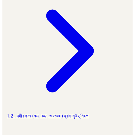
1.2 : নদীর কাজ (ক্ষয়, বহন, ও সঞ্চয় ) দ্বারা সৃষ্ট ভূমিরূপ