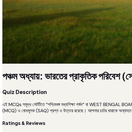
পঞ্চম অধ্যায়: ভারতের প্রাকৃতিক পরিবেশ (
Quiz Description
এই MCQs সমৃদ্ধ সেটটিতে “পশ্চিমবঙ্গ মধ্যশিক্ষা পর্ষদ” বা WEST BENGAL B
(MCQ) ও বোধমূলক (SAQ) প্রশ্ন ও উত্তর রয়েছে। আপনার চর্চার ধারাকে অব্যাহত রাখ
Ratings & Reviews