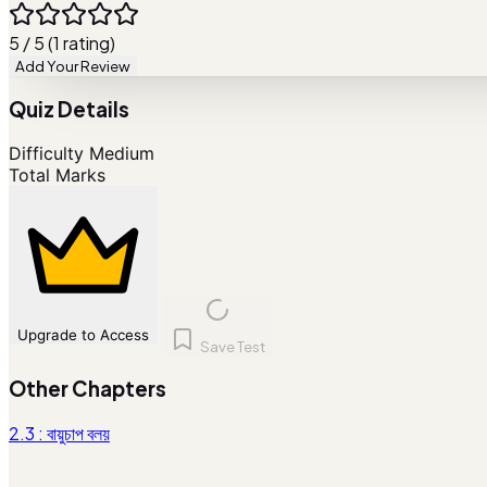
5 / 5 (1 rating)
Add Your Review
Quiz Details
Difficulty
Medium
Total Marks
Upgrade to Access
Save Test
Other Chapters
2.3 : বায়ুচাপ বলয়