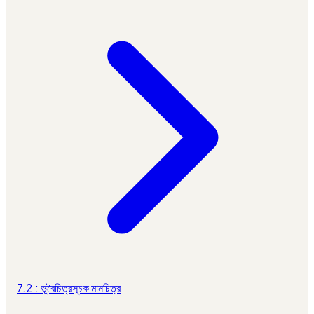
7.2 : ভূবৈচিত্রসূচক মানচিত্র