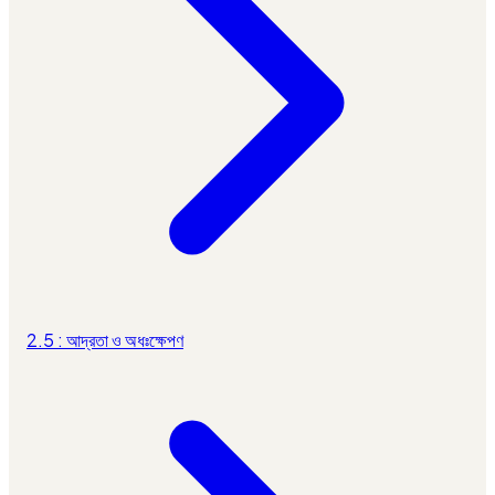
2.5 : আদ্রতা ও অধঃক্ষেপণ