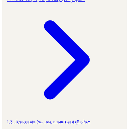
1.3 : হিমবাহের কাজ (ক্ষয়, বহন, ও সঞ্চয় ) দ্বারা সৃষ্ট ভূমিরূপ