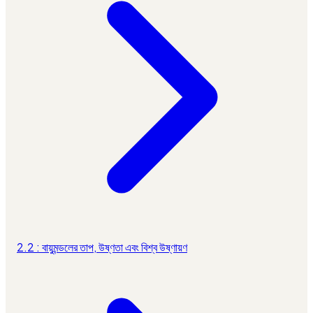
2.2 : বায়ুমন্ডলের তাপ, উষ্ণতা এবং বিশ্ব উষ্ণায়ণ