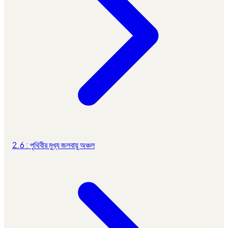
2.6 : পৃথিবীর মুখ্য জলবায়ু অঞ্চল