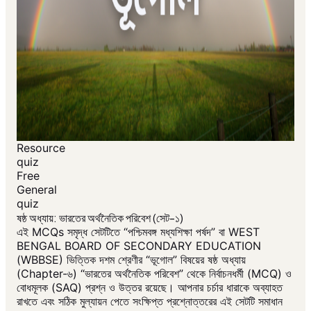
Resource
quiz
Free
General
quiz
ষষ্ঠ অধ্যায়: ভারতের অর্থনৈতিক পরিবেশ (সেট-১)
এই MCQs সমৃদ্ধ সেটটিতে “পশ্চিমবঙ্গ মধ্যশিক্ষা পর্ষদ” বা WEST
BENGAL BOARD OF SECONDARY EDUCATION
(WBBSE) ভিত্তিক দশম শ্রেণীর “ভূগোল” বিষয়ের ষষ্ঠ অধ্যায়
(Chapter-৬) “ভারতের অর্থনৈতিক পরিবেশ” থেকে নির্বাচনধর্মী (MCQ) ও
বোধমূলক (SAQ) প্রশ্ন ও উত্তর রয়েছে। আপনার চর্চার ধারাকে অব্যাহত
রাখতে এবং সঠিক মুল্যায়ন পেতে সংক্ষিপ্ত প্রশ্নোত্তরের এই সেটটি সমাধান