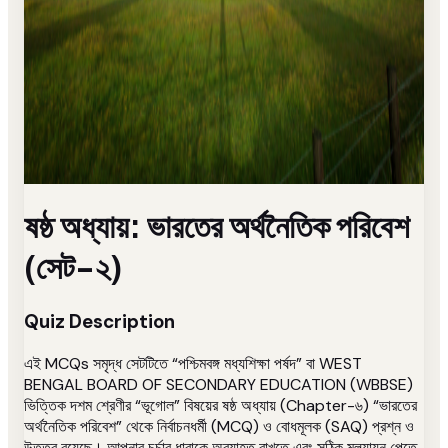
ষষ্ঠ অধ্যায়: ভারতের অর্থনৈতিক পরিবেশ
(সেট-২)
Quiz Description
এই MCQs সমৃদ্ধ সেটটিতে “পশ্চিমবঙ্গ মধ্যশিক্ষা পর্ষদ” বা WEST
BENGAL BOARD OF SECONDARY EDUCATION (WBBSE)
ভিত্তিক দশম শ্রেণীর “ভূগোল” বিষয়ের ষষ্ঠ অধ্যায় (Chapter-৬) “ভারতের
অর্থনৈতিক পরিবেশ” থেকে নির্বাচনধর্মী (MCQ) ও বোধমূলক (SAQ) প্রশ্ন ও
উত্তর রয়েছে। আপনার চর্চার ধারাকে অব্যাহত রাখতে এবং সঠিক মুল্যায়ন পেতে