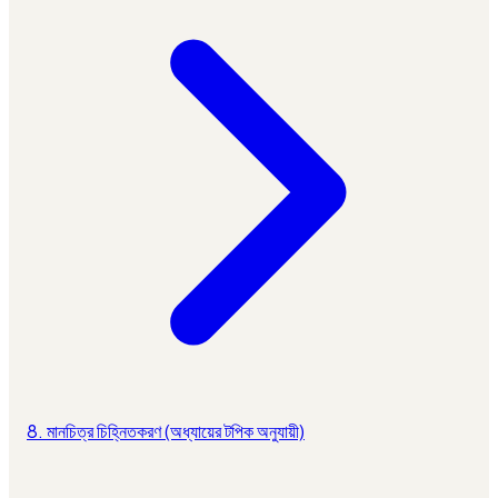
8. মানচিত্র চিহ্নিতকরণ (অধ্যায়ের টপিক অনুযায়ী)