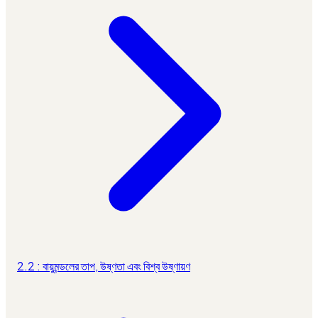
2.2 : বায়ুমন্ডলের তাপ, উষ্ণতা এবং বিশ্ব উষ্ণায়ণ