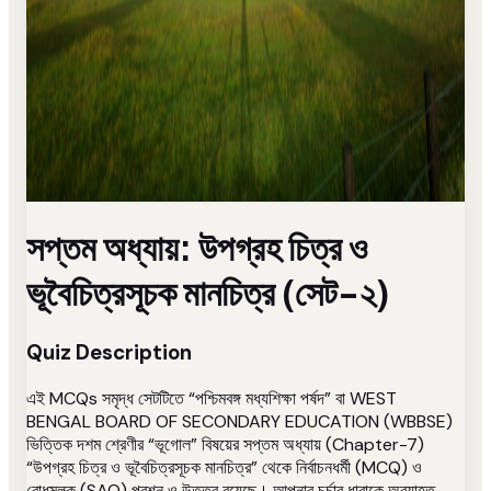
সপ্তম অধ্যায়: উপগ্রহ চিত্র ও
ভূবৈচিত্রসূচক মানচিত্র (সেট-২)
Quiz Description
এই MCQs সমৃদ্ধ সেটটিতে “পশ্চিমবঙ্গ মধ্যশিক্ষা পর্ষদ” বা WEST
BENGAL BOARD OF SECONDARY EDUCATION (WBBSE)
ভিত্তিক দশম শ্রেণীর “ভূগোল” বিষয়ের সপ্তম অধ্যায় (Chapter-7)
“উপগ্রহ চিত্র ও ভূবৈচিত্রসূচক মানচিত্র” থেকে নির্বাচনধর্মী (MCQ) ও
বোধমূলক (SAQ) প্রশ্ন ও উত্তর রয়েছে। আপনার চর্চার ধারাকে অব্যাহত