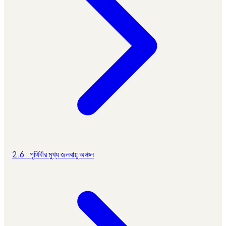
2.6 : পৃথিবীর মুখ্য জলবায়ু অঞ্চল