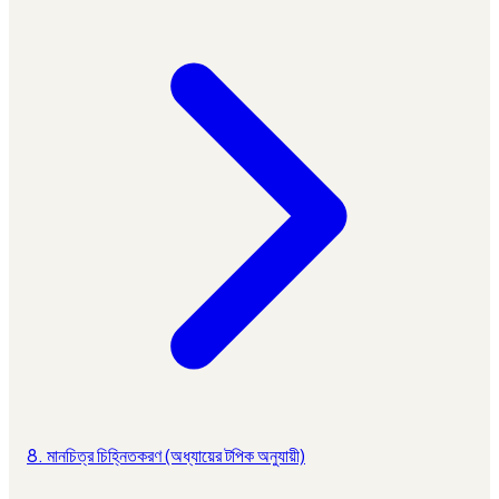
8. মানচিত্র চিহ্নিতকরণ (অধ্যায়ের টপিক অনুযায়ী)