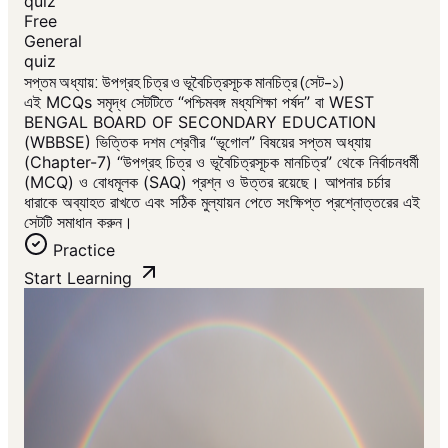
quiz
Free
General
quiz
সপ্তম অধ্যায়: উপগ্রহ চিত্র ও ভূবৈচিত্রসূচক মানচিত্র (সেট-১)
এই MCQs সমৃদ্ধ সেটটিতে “পশ্চিমবঙ্গ মধ্যশিক্ষা পর্ষদ” বা WEST
BENGAL BOARD OF SECONDARY EDUCATION
(WBBSE) ভিত্তিক দশম শ্রেণীর “ভূগোল” বিষয়ের সপ্তম অধ্যায়
(Chapter-7) “উপগ্রহ চিত্র ও ভূবৈচিত্রসূচক মানচিত্র” থেকে নির্বাচনধর্মী
(MCQ) ও বোধমূলক (SAQ) প্রশ্ন ও উত্তর রয়েছে। আপনার চর্চার
ধারাকে অব্যাহত রাখতে এবং সঠিক মুল্যায়ন পেতে সংক্ষিপ্ত প্রশ্নোত্তরের এই
সেটটি সমাধান করুন।
Practice
Start Learning