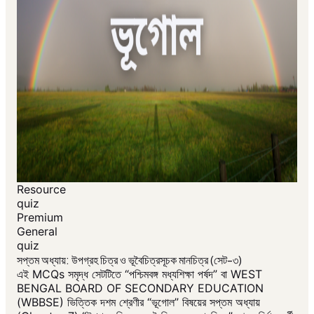
Resource
quiz
Premium
General
quiz
সপ্তম অধ্যায়: উপগ্রহ চিত্র ও ভূবৈচিত্রসূচক মানচিত্র (সেট-৩)
এই MCQs সমৃদ্ধ সেটটিতে “পশ্চিমবঙ্গ মধ্যশিক্ষা পর্ষদ” বা WEST
BENGAL BOARD OF SECONDARY EDUCATION
(WBBSE) ভিত্তিক দশম শ্রেণীর “ভূগোল” বিষয়ের সপ্তম অধ্যায়