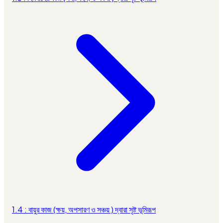
1.4 : বায়ুর কাজ (ক্ষয়, অপসারণ ও সঞ্চয় ) দ্বারা সৃষ্ট ভূমিরূপ