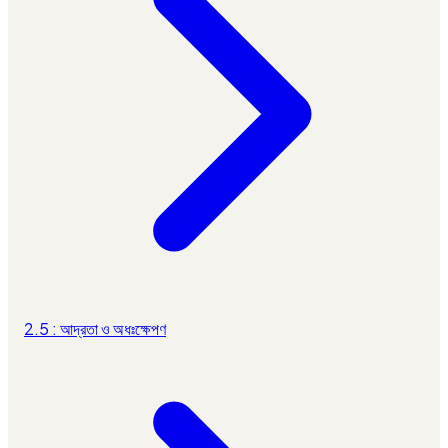
2.5 : আদ্রতা ও অধঃক্ষেপণ