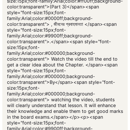
size:15px;font-family:Arial;color:#ff00ff;background-
color:transparent">(Part 3)</span><span
style="font-size:15px;font-
family:Arial;color:#0000ff;background-
color:transparent"> , জীবনের প্রবাহমানতা </span><span
style="font-size:15px;font-
family:Arial;color:#9900ff;background-
color:transparent">.</span><span style="font-
size:15px;font-
family:Arial;color:#000000;background-
color:transparent"> Watch the video till the end to
get a clear idea about the Chapter. </span><span
style="font-size:15px;font-
family:Arial;color:#000000;background-
color:transparent">By</span><span style="font-
size:15px;font-
family:Arial;color:#000000;background-
color:transparent"> watching the video, students
will clearly understand that lesson. It will enhance
their knowledge and enable them to get good marks
in the board exams.</span></p><p><span
style="font-size:15px;font-
family:Arial;color:#9900ff;background-