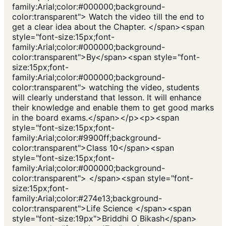
family:Arial;color:#000000;background-
color:transparent"> Watch the video till the end to
get a clear idea about the Chapter. </span><span
style="font-size:15px;font-
family:Arial;color:#000000;background-
color:transparent">By</span><span style="font-
size:15px;font-
family:Arial;color:#000000;background-
color:transparent"> watching the video, students
will clearly understand that lesson. It will enhance
their knowledge and enable them to get good marks
in the board exams.</span></p><p><span
style="font-size:15px;font-
family:Arial;color:#9900ff;background-
color:transparent">Class 10</span><span
style="font-size:15px;font-
family:Arial;color:#000000;background-
color:transparent"> </span><span style="font-
size:15px;font-
family:Arial;color:#274e13;background-
color:transparent">Life Science </span><span
style="font-size:19px">Briddhi O Bikash</span>