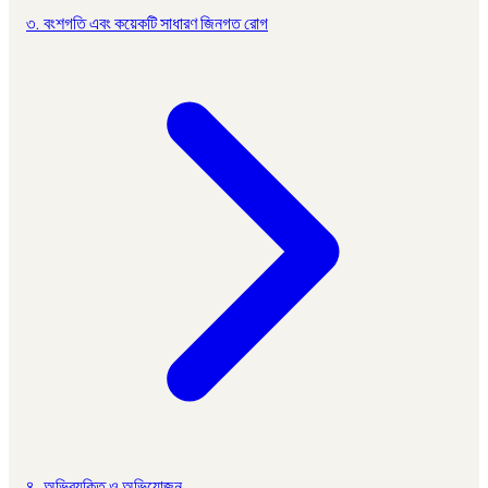
৩. বংশগতি এবং কয়েকটি সাধারণ জিনগত রোগ
৪. অভিব্যক্তি ও অভিযোজন