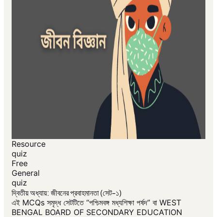
Resource
quiz
Free
General
quiz
দ্বিতীয় অধ্যায়: জীবনের প্রবাহমানতা (সেট-১)
এই MCQs সমৃদ্ধ সেটটিতে “পশ্চিমবঙ্গ মধ্যশিক্ষা পর্ষদ” বা WEST
BENGAL BOARD OF SECONDARY EDUCATION