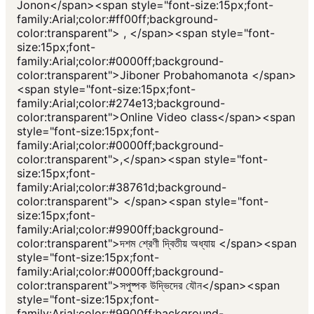
Jonon</span><span style="font-size:15px;font-
family:Arial;color:#ff00ff;background-
color:transparent"> , </span><span style="font-
size:15px;font-
family:Arial;color:#0000ff;background-
color:transparent">Jiboner Probahomanota </span>
<span style="font-size:15px;font-
family:Arial;color:#274e13;background-
color:transparent">Online Video class</span><span
style="font-size:15px;font-
family:Arial;color:#0000ff;background-
color:transparent">,</span><span style="font-
size:15px;font-
family:Arial;color:#38761d;background-
color:transparent"> </span><span style="font-
size:15px;font-
family:Arial;color:#9900ff;background-
color:transparent">দশম শ্রেণী দ্বিতীয় অধ্যায় </span><span
style="font-size:15px;font-
family:Arial;color:#0000ff;background-
color:transparent">সপুষ্পক উদ্ভিদের যৌন</span><span
style="font-size:15px;font-
family:Arial;color:#9900ff;background-