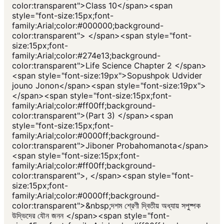
color:transparent">Class 10</span><span
style="font-size:15px;font-
family:Arial;color:#000000;background-
color:transparent"> </span><span style="font-
size:15px;font-
family:Arial;color:#274e13;background-
color:transparent">Life Science Chapter 2 </span>
<span style="font-size:19px">Sopushpok Udvider
jouno Jonon</span><span style="font-size:19px">
</span><span style="font-size:15px;font-
family:Arial;color:#ff00ff;background-
color:transparent">(Part 3) </span><span
style="font-size:15px;font-
family:Arial;color:#0000ff;background-
color:transparent">Jiboner Probahomanota</span>
<span style="font-size:15px;font-
family:Arial;color:#ff00ff;background-
color:transparent">, </span><span style="font-
size:15px;font-
family:Arial;color:#0000ff;background-
color:transparent">&nbsp;দশম শ্রেণী দ্বিতীয় অধ্যায় সপুষ্পক
উদ্ভিদের যৌন জনন </span><span style="font-