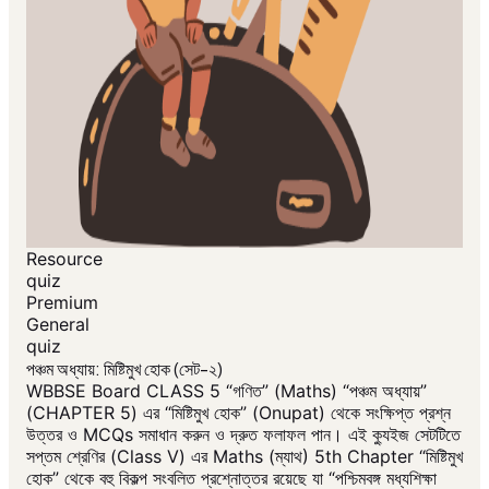
Resource
quiz
Premium
General
quiz
পঞ্চম অধ্যায়: মিষ্টিমুখ হোক (সেট-২)
WBBSE Board CLASS 5 “গণিত” (Maths) “পঞ্চম অধ্যায়”
(CHAPTER 5) এর “মিষ্টিমুখ হোক” (Onupat) থেকে সংক্ষিপ্ত প্রশ্ন
উত্তর ও MCQs সমাধান করুন ও দ্রুত ফলাফল পান। এই ক্যুইজ সেটটিতে
সপ্তম শ্রেণির (Class V) এর Maths (ম্যাথ) 5th Chapter “মিষ্টিমুখ
হোক” থেকে বহু বিকল্প সংবলিত প্রশ্নোত্তর রয়েছে যা “পশ্চিমবঙ্গ মধ্যশিক্ষা