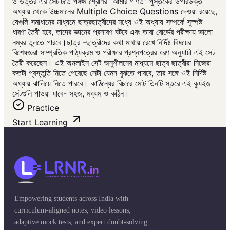
ও উত্তর এর সেটটিতে পঞ্চম শ্রেণির “আমার গণিত” পুস্তকের উপরিউক্ত
অধ্যায় থেকে উচ্চমানের Multiple Choice Questions দেওয়া রয়েছে,
যেগুলি সমাধানের মাধ্যমে ছাত্রছাত্রীদের মধ্যে ওই অধ্যায় সম্পর্কে সুস্পষ্ট
ধারণা তৈরী হবে, তাদের জ্ঞানের প্রসারণ ঘটবে এবং তারা বোর্ডের পরীক্ষায় ভালো
নম্বর তুলতে পারবে।ছাত্র -ছাত্রীদের কথা মাথায় রেখে নির্দিষ্ট বিষয়ের
বিশেষজ্ঞরা সাম্প্রতিক পাঠ্যক্রম ও পরীক্ষার প্রশ্নপত্রের ধরণ অনুযায়ী এই সেট
তৈরী করেছেন। এই অনলাইন সেট অনুশীলনের মাধ্যমে ছাত্র ছাত্রীরা নিজেরা
কতটা প্রস্তুতি নিতে পেরেছে সেটা যেমন বুঝতে পারবে, তার সঙ্গে ওই নির্দিষ্ট
অধ্যায় ঝালিয়ে নিতে পারবে। কাঠিন্যের বিচারে মোট তিনটি স্তরে এই ক্যুইজ
সেটগুলি পাওয়া যাবে- সহজ, মধ্যম ও কঠিন।
Practice
Start Learning
Empowering students across India with
curriculum-aligned notes, video lessons,
adaptive mock tests, and expert doubt-solving