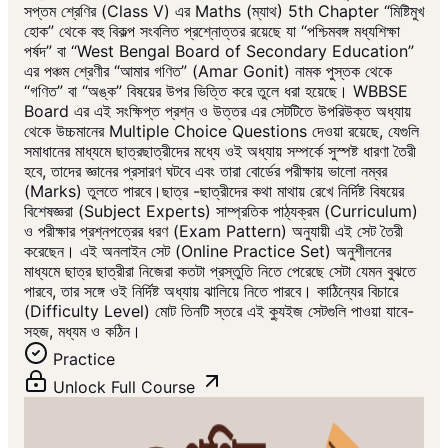
সপ্তম শ্রেণির (Class V) এর Maths (ম্যাথ) 5th Chapter “মিষ্টিমুখ
হোক” থেকে বহু বিকল্প সংবলিত প্রশ্নোত্তর রয়েছে যা “পশ্চিমবঙ্গ মধ্যশিক্ষা
পর্ষদ” বা “West Bengal Board of Secondary Education”
এর পঞ্চম শ্রেণীর “আমার গণিত” (Amar Gonit) নামক পুস্তক থেকে
“গণিত” বা “অঙ্ক” বিষয়ের উপর ভিত্তি করে তুলে ধরা হয়েছে। WBBSE
Board এর এই সংক্ষিপ্ত প্রশ্ন ও উত্তর এর সেটটিতে উপরিউক্ত অধ্যায়
থেকে উচ্চমানের Multiple Choice Questions দেওয়া রয়েছে, যেগুলি
সমাধানের মাধ্যমে ছাত্রছাত্রীদের মধ্যে ওই অধ্যায় সম্পর্কে সুস্পষ্ট ধারণা তৈরী
হবে, তাদের জ্ঞানের প্রসারণ ঘটবে এবং তারা বোর্ডের পরীক্ষায় ভালো নম্বর
(Marks) তুলতে পারবে।ছাত্র -ছাত্রীদের কথা মাথায় রেখে নির্দিষ্ট বিষয়ের
বিশেষজ্ঞরা (Subject Experts) সাম্প্রতিক পাঠ্যক্রম (Curriculum)
ও পরীক্ষার প্রশ্নপত্রের ধরণ (Exam Pattern) অনুযায়ী এই সেট তৈরী
করেছেন। এই অনলাইন সেট (Online Practice Set) অনুশীলনের
মাধ্যমে ছাত্র ছাত্রীরা নিজেরা কতটা প্রস্তুতি নিতে পেরেছে সেটা যেমন বুঝতে
পারবে, তার সঙ্গে ওই নির্দিষ্ট অধ্যায় ঝালিয়ে নিতে পারবে। কাঠিন্যের বিচারে
(Difficulty Level) মোট তিনটি স্তরে এই ক্যুইজ সেটগুলি পাওয়া যাবে-
সহজ, মধ্যম ও কঠিন।
Practice
Unlock Full Course