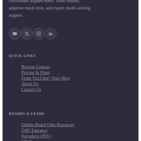
curriculum-aligned notes, video lessons,
adaptive mock tests, and expert doubt-solving
support.
QUICK LINKS
Browse Courses
Pricing & Plans
From YouTube? Start Here
About Us
Contact Us
BOARDS & EXAMS
Odisha Board Odia Resources
OAV Entrance
Navodaya (JNV)