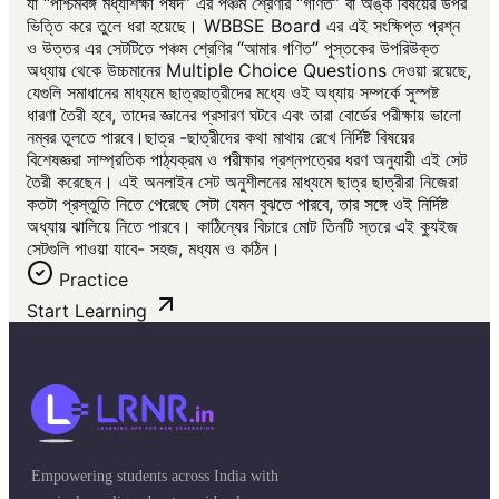
যা “পশ্চিমবঙ্গ মধ্যশিক্ষা পর্ষদ” এর পঞ্চম শ্রেণীর “গণিত” বা অঙ্ক বিষয়ের উপর
ভিত্তি করে তুলে ধরা হয়েছে। WBBSE Board এর এই সংক্ষিপ্ত প্রশ্ন
ও উত্তর এর সেটটিতে পঞ্চম শ্রেণির “আমার গণিত” পুস্তকের উপরিউক্ত
অধ্যায় থেকে উচ্চমানের Multiple Choice Questions দেওয়া রয়েছে,
যেগুলি সমাধানের মাধ্যমে ছাত্রছাত্রীদের মধ্যে ওই অধ্যায় সম্পর্কে সুস্পষ্ট
ধারণা তৈরী হবে, তাদের জ্ঞানের প্রসারণ ঘটবে এবং তারা বোর্ডের পরীক্ষায় ভালো
নম্বর তুলতে পারবে।ছাত্র -ছাত্রীদের কথা মাথায় রেখে নির্দিষ্ট বিষয়ের
বিশেষজ্ঞরা সাম্প্রতিক পাঠ্যক্রম ও পরীক্ষার প্রশ্নপত্রের ধরণ অনুযায়ী এই সেট
তৈরী করেছেন। এই অনলাইন সেট অনুশীলনের মাধ্যমে ছাত্র ছাত্রীরা নিজেরা
কতটা প্রস্তুতি নিতে পেরেছে সেটা যেমন বুঝতে পারবে, তার সঙ্গে ওই নির্দিষ্ট
অধ্যায় ঝালিয়ে নিতে পারবে। কাঠিন্যের বিচারে মোট তিনটি স্তরে এই ক্যুইজ
সেটগুলি পাওয়া যাবে- সহজ, মধ্যম ও কঠিন।
Practice
Start Learning
Empowering students across India with