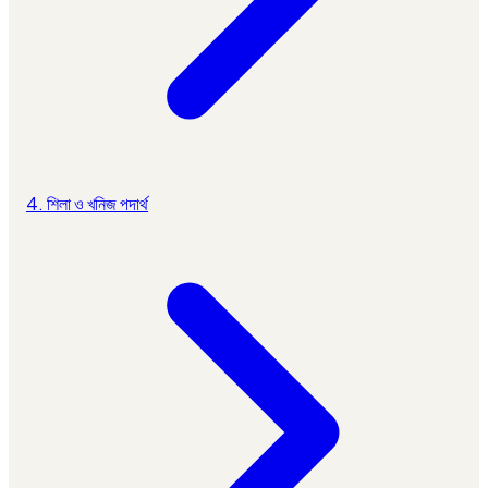
4. শিলা ও খনিজ পদার্থ