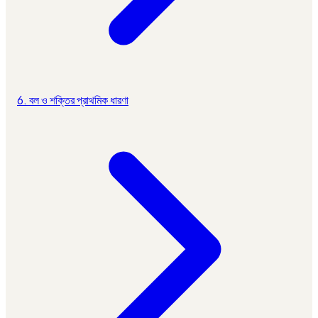
6. বল ও শক্তির প্রাথমিক ধারণা