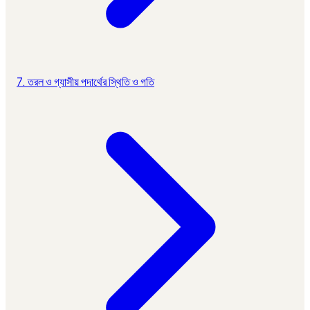
7. তরল ও গ্যাসীয় পদার্থের স্থিতি ও গতি