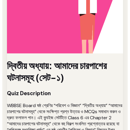
দ্বিতীয় অধ্যায়: আমাদের চারপাশের
ঘটনাসমূহ (সেট-১)
Quiz Description
WBBSE Board ষষ্ঠ শ্রেণির “পরিবেশ ও বিজ্ঞান” “দ্বিতীয় অধ্যায়” “আমাদের
চারপাশের ঘটনাসমূহ” থেকে সংক্ষিপ্ত প্রশ্ন উত্তর ও MCQs সমাধান করুন ও
দ্রুত ফলাফল পান। এই ক্যুইজ সেটটিতে Class 6 এর Chapter 2
“আমাদের চারপাশের ঘটনাসমূহ” থেকে বহু বিকল্প সংবলিত প্রশ্নোত্তর রয়েছে যা
“পশ্চিমবঙ্গ মধ্যশিক্ষা পর্ষদ” এর ষষ্ঠ শ্রেণীর “পরিবেশ ও বিজ্ঞান” বিষয়ের উপর