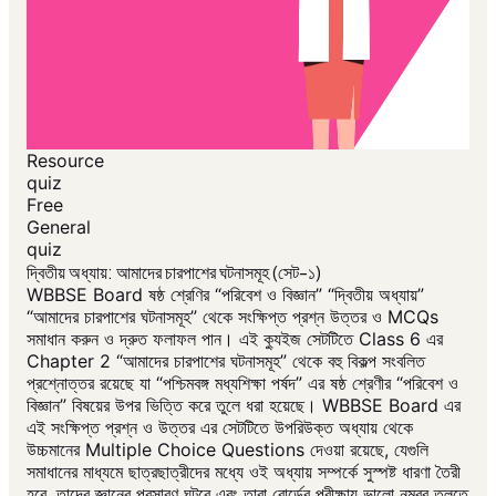
Resource
quiz
Free
General
quiz
দ্বিতীয় অধ্যায়: আমাদের চারপাশের ঘটনাসমূহ (সেট-১)
WBBSE Board ষষ্ঠ শ্রেণির “পরিবেশ ও বিজ্ঞান” “দ্বিতীয় অধ্যায়”
“আমাদের চারপাশের ঘটনাসমূহ” থেকে সংক্ষিপ্ত প্রশ্ন উত্তর ও MCQs
সমাধান করুন ও দ্রুত ফলাফল পান। এই ক্যুইজ সেটটিতে Class 6 এর
Chapter 2 “আমাদের চারপাশের ঘটনাসমূহ” থেকে বহু বিকল্প সংবলিত
প্রশ্নোত্তর রয়েছে যা “পশ্চিমবঙ্গ মধ্যশিক্ষা পর্ষদ” এর ষষ্ঠ শ্রেণীর “পরিবেশ ও
বিজ্ঞান” বিষয়ের উপর ভিত্তি করে তুলে ধরা হয়েছে। WBBSE Board এর
এই সংক্ষিপ্ত প্রশ্ন ও উত্তর এর সেটটিতে উপরিউক্ত অধ্যায় থেকে
উচ্চমানের Multiple Choice Questions দেওয়া রয়েছে, যেগুলি
সমাধানের মাধ্যমে ছাত্রছাত্রীদের মধ্যে ওই অধ্যায় সম্পর্কে সুস্পষ্ট ধারণা তৈরী
হবে, তাদের জ্ঞানের প্রসারণ ঘটবে এবং তারা বোর্ডের পরীক্ষায় ভালো নম্বর তুলতে