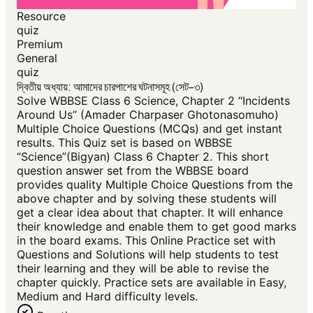
Resource
quiz
Premium
General
quiz
দ্বিতীয় অধ্যায়: আমাদের চারপাশের ঘটনাসমূহ (সেট-৩)
Solve WBBSE Class 6 Science, Chapter 2 “Incidents
Around Us” (Amader Charpaser Ghotonasomuho)
Multiple Choice Questions (MCQs) and get instant
results. This Quiz set is based on WBBSE
“Science”(Bigyan) Class 6 Chapter 2. This short
question answer set from the WBBSE board
provides quality Multiple Choice Questions from the
above chapter and by solving these students will
get a clear idea about that chapter. It will enhance
their knowledge and enable them to get good marks
in the board exams. This Online Practice set with
Questions and Solutions will help students to test
their learning and they will be able to revise the
chapter quickly. Practice sets are available in Easy,
Medium and Hard difficulty levels.