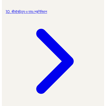
10. জীববৈচিত্র্য ও তার শ্রেণিবিভাগ