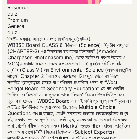
Resource
quiz
Premium
General
quiz
দ্বিতীয় অধ্যায়: আমাদের চারপাশের ঘটনাসমূহ (সেট-২)
WBBSE Board CLASS 6 “বিজ্ঞান” (Science) “দ্বিতীয় অধ্যায়”
(CHAPTER-2) এর “আমাদের চারপাশের ঘটনাসমূহ” (Amader
Charpaser Ghotonasomuho) থেকে সংক্ষিপ্ত প্রশ্ন উত্তর ও
MCQs সমাধান করুন ও দ্রুত ফলাফল পান। এই ক্যুইজ সেটটিতে ষষ্ঠ
শ্রেণির (Class VI) এর Environmental Science (এনভায়রনমেন্টাল
সায়েন্স) Chapter 2 “আমাদের চারপাশের ঘটনাসমূহ” থেকে বহু বিকল্প
সংবলিত প্রশ্নোত্তর রয়েছে যা “পশ্চিমবঙ্গ মধ্যশিক্ষা পর্ষদ” বা “West
Bengal Board of Secondary Education” এর ষষ্ঠ শ্রেণীর
“পরিবেশ ও বিজ্ঞান” নামক পুস্তক থেকে “বিজ্ঞান” বিষয়ের উপর ভিত্তি করে
তুলে ধরা হয়েছে। WBBSE Board এর এই সংক্ষিপ্ত প্রশ্ন ও উত্তর এর
সেটটিতে উপরিউক্ত অধ্যায় থেকে উচ্চমানের Multiple Choice
Questions দেওয়া রয়েছে, যেগুলি সমাধানের মাধ্যমে ছাত্রছাত্রীদের মধ্যে
ওই অধ্যায় সম্পর্কে সুস্পষ্ট ধারণা তৈরী হবে, তাদের জ্ঞানের প্রসারণ ঘটবে এবং
তারা বোর্ডের পরীক্ষায় ভালো নম্বর (Marks) তুলতে পারবে।ছাত্র -ছাত্রীদের
কথা মাথায় রেখে নির্দিষ্ট বিষয়ের বিশেষজ্ঞরা (Subject Experts)
সাম্প্রতিক পাঠ্যক্রম (Curriculum) ও পরীক্ষার প্রশ্নপত্রের ধরণ