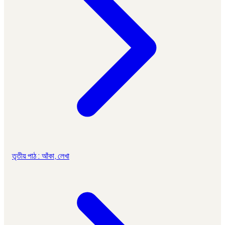
তৃতীয় পাঠ : আঁকা, লেখা