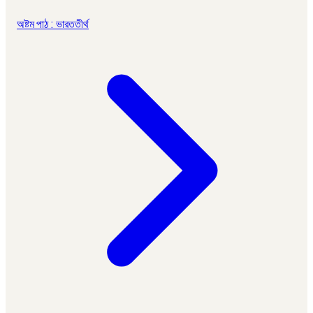
অষ্টম পাঠ : ভারততীর্থ