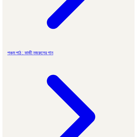
পঞ্চম পাঠ : কাজী নজরুলের গান