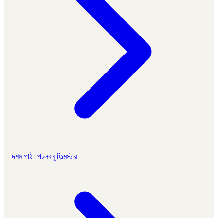
দশম পাঠ : পটলবাবু ফিল্মস্টার