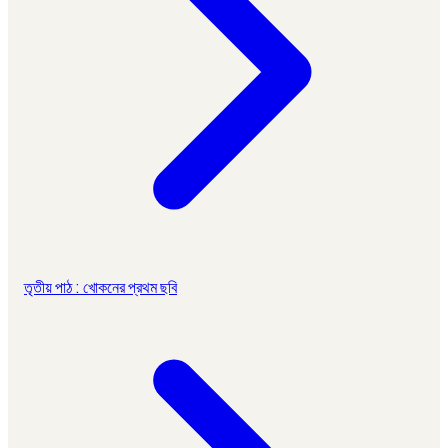
তৃতীয় পাঠ : খোকনের প্রথম ছবি