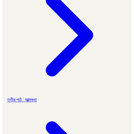
তৃতীয় পাঠ : আত্মকথা