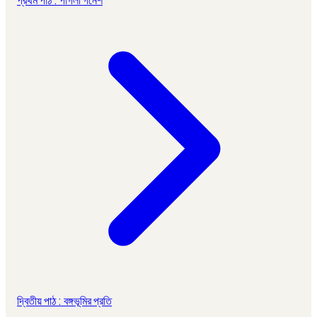
দ্বিতীয় পাঠ : বঙ্গভূমির প্রতি