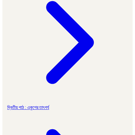
দ্বিতীয় পাঠ : একুশের তাৎপর্য