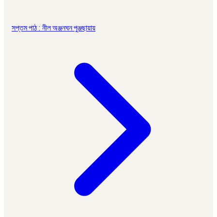
সপ্তম পাঠ : নীল অঞ্জনঘন পুঞ্জছায়ায়