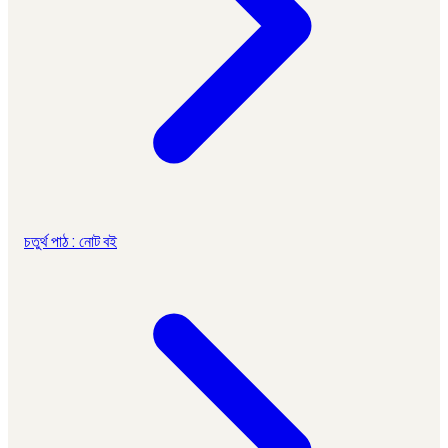
চতুর্থ পাঠ : নোট বই