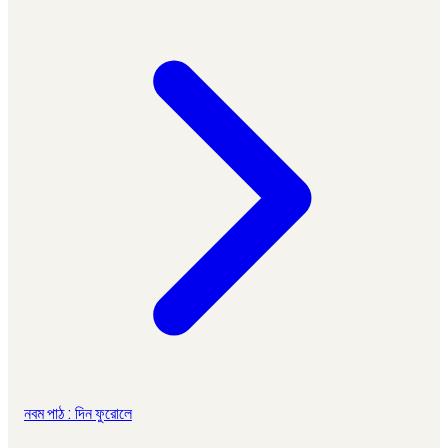
নবম পাঠ : দিন ফুরোলে