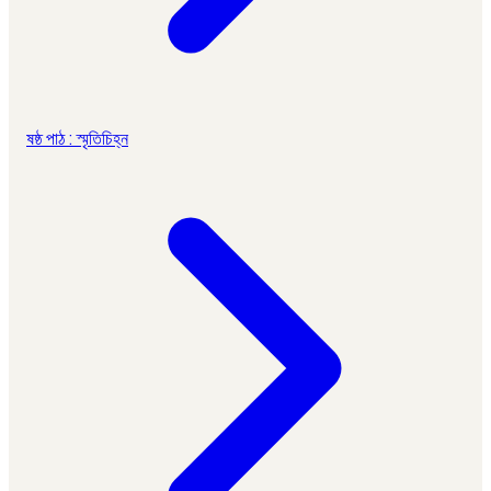
ষষ্ঠ পাঠ : স্মৃতিচিহ্ন