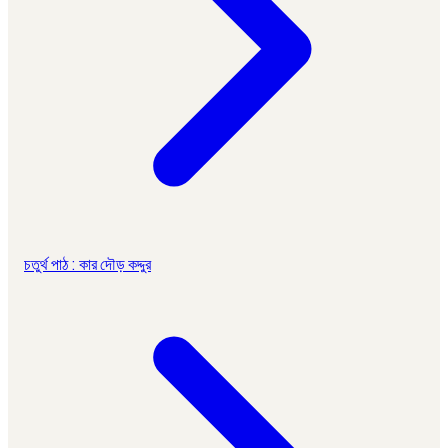
চতুর্থ পাঠ : কার দৌড় কদ্দুর