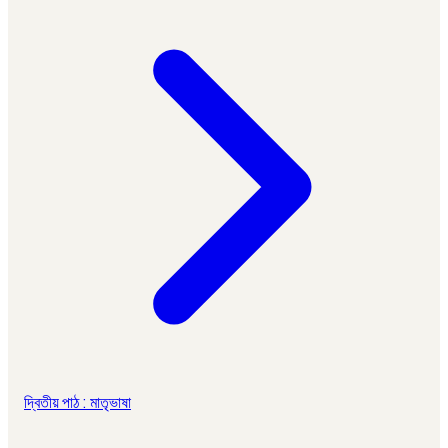
দ্বিতীয় পাঠ : মাতৃভাষা