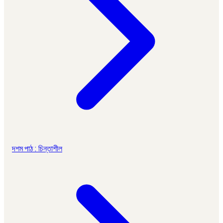
দশম পাঠ : চিন্তাশীল