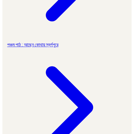
পঞ্চম পাঠ : আছেন কোথায় স্বর্গপুরে