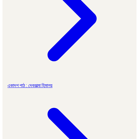
একাদশ পাঠ : দেবতাত্মা হিমালয়