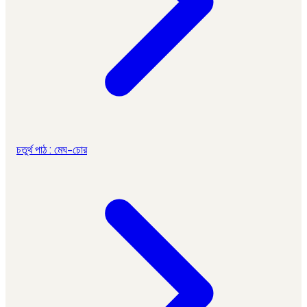
চতুর্থ পাঠ : মেঘ-চোর