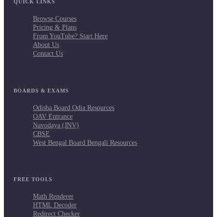
QUICK LINKS
Browse Courses
Pricing & Plans
From YouTube? Start Here
About Us
Contact Us
BOARDS & EXAMS
Odisha Board Odia Resources
OAV Entrance
Navodaya (JNV)
CBSE
West Bengal Board Bengali Resources
FREE TOOLS
Math Renderer
HTML Decoder
Redirect Checker