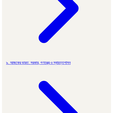
৯. আজকের ভারত: সরকার, গণতন্ত্র ও স্বায়ত্তশাসন