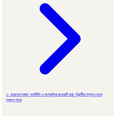
৩. ভারতের সমাজ, অর্থনীতি ও সংস্কৃতির কয়েকটি ধারা: খ্রিস্টীয় সপ্তম থেকে
দ্বাদশ শতক