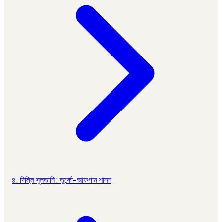
৪. দিল্লি সুলতানি : তুর্কো-আফগান শাসন