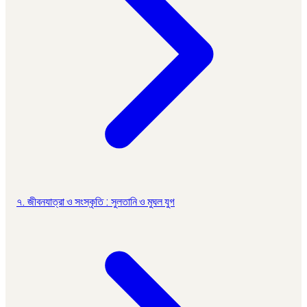
৭. জীবনযাত্রা ও সংস্কৃতি : সুলতানি ও মুঘল যুগ