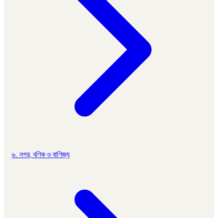
৬. নগর, বণিক ও বাণিজ্য