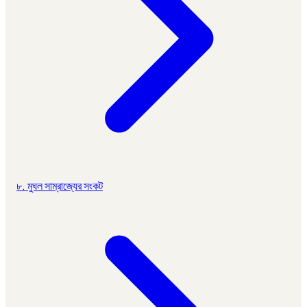
৮. মুঘল সাম্রাজ্যের সংকট