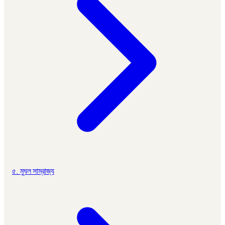
৫. মুঘল সাম্রাজ্য