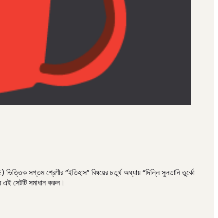
্তম শ্রেণীর “ইতিহাস” বিষয়ের চতুর্থ অধ্যায় “দিল্লি সুলতানি তুর্কো
ের এই সেটটি সমাধান করুন।