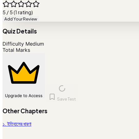
5 / 5 (1 rating)
Add Your Review
Quiz Details
Difficulty
Medium
Total Marks
Upgrade to Access
Save Test
Other Chapters
১. ইতিহাসের ধারণা