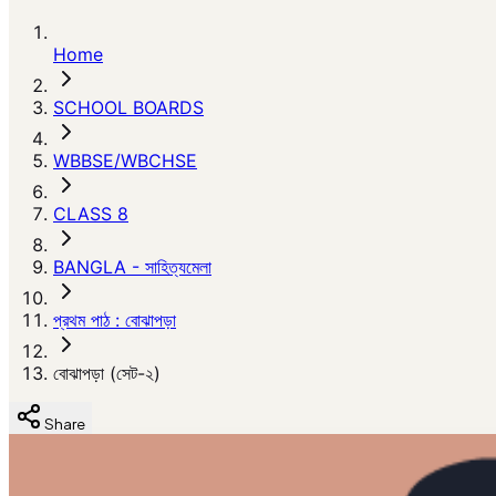
Home
SCHOOL BOARDS
WBBSE/WBCHSE
CLASS 8
BANGLA - সাহিত্যমেলা
প্রথম পাঠ : বোঝাপড়া
বোঝাপড়া (সেট-২)
Share