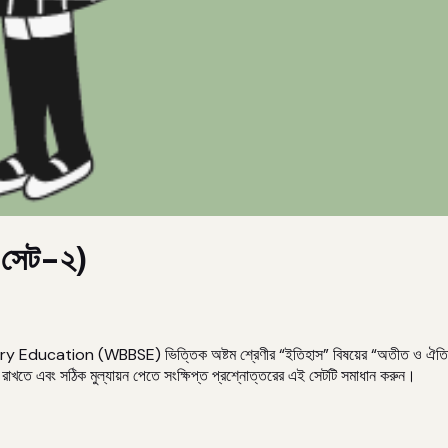
শ (সেট-২)
Education (WBBSE) ভিত্তিক অষ্টম শ্রেণীর “ইতিহাস” বিষয়ের “অতীত ও ঐতিহ্য” নামক 
তে এবং সঠিক মুল্যায়ন পেতে সংক্ষিপ্ত প্রশ্নোত্তরের এই সেটটি সমাধান করুন।