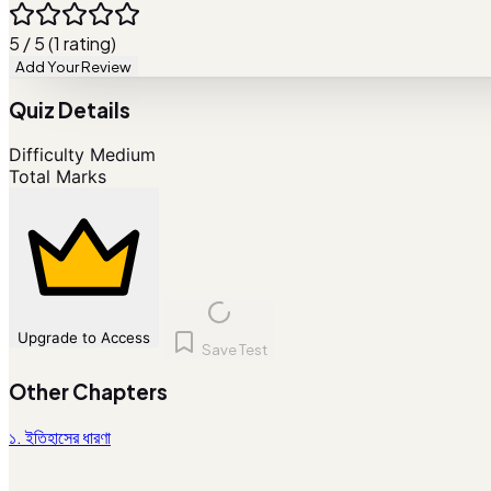
5 / 5 (1 rating)
Add Your Review
Quiz Details
Difficulty
Medium
Total Marks
Upgrade to Access
Save Test
Other Chapters
১. ইতিহাসের ধারণা