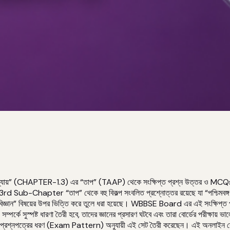
” (CHAPTER-1.3) এর “তাপ” (TAAP) থেকে সংক্ষিপ্ত প্রশ্ন উত্তর ও MCQs সমা
rd Sub-Chapter “তাপ” থেকে বহু বিকল্প সংবলিত প্রশ্নোত্তর রয়েছে যা “পশ্চি
“বিজ্ঞান” বিষয়ের উপর ভিত্তি করে তুলে ধরা হয়েছে। WBBSE Board এর এই সংক্ষিপ্ত
র্কে সুস্পষ্ট ধারণা তৈরী হবে, তাদের জ্ঞানের প্রসারণ ঘটবে এবং তারা বোর্ডের পরীক্ষায় ভ
র প্রশ্নপত্রের ধরণ (Exam Pattern) অনুযায়ী এই সেট তৈরী করেছেন। এই অনলাইন সে