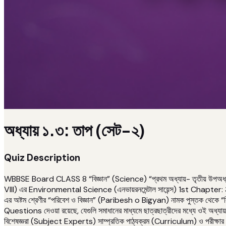
অধ্যায় ১.৩: তাপ (সেট-২)
Quiz Description
WBBSE Board CLASS 8 “বিজ্ঞান” (Science) “প্রথম অধ্যায়- তৃতীয় উপঅধ্যায়
VIII) এর Environmental Science (এনভায়রনমেন্টাল সায়েন্স) 1st Chapter: 3
এর অষ্টম শ্রেণীর “পরিবেশ ও বিজ্ঞান” (Paribesh o Bigyan) নামক পুস্তক থেকে 
Questions দেওয়া রয়েছে, যেগুলি সমাধানের মাধ্যমে ছাত্রছাত্রীদের মধ্যে ওই অধ্যায় সম্প
বিশেষজ্ঞরা (Subject Experts) সাম্প্রতিক পাঠ্যক্রম (Curriculum) ও পরীক্ষা