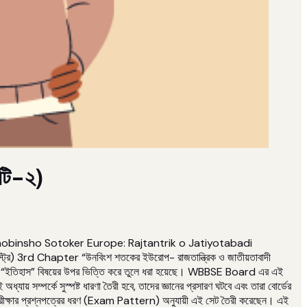
েটি-২)
ত” (Unobinsho Sotoker Europe: Rajtantrik o Jatiyotabadi
্রি) 3rd Chapter “উনবিংশ শতকের ইউরোপ- রাজতান্ত্রিক ও জাতীয়তাবাদী
েণীর “ইতিহাস” বিষয়ের উপর ভিত্তি করে তুলে ধরা হয়েছে। WBBSE Board এর এই
 সম্পর্কে সুস্পষ্ট ধারণা তৈরী হবে, তাদের জ্ঞানের প্রসারণ ঘটবে এবং তারা বোর্ডের
ও পরীক্ষার প্রশ্নপত্রের ধরণ (Exam Pattern) অনুযায়ী এই সেট তৈরী করেছেন। এই