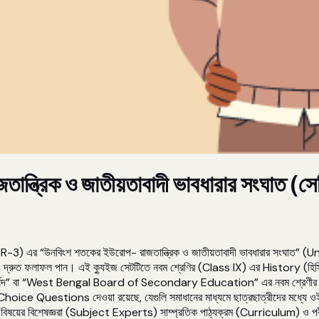
ন্ত্রিক ও জাতীয়তাবাদী ভাবধারার সংঘাত (স
 এর “উনবিংশ শতকের ইউরোপ- রাজতান্ত্রিক ও জাতীয়তাবাদী ভাবধারার সংঘা
ুত ফলাফল পান। এই ক্যুইজ সেটটিতে নবম শ্রেণির (Class IX) এর History (হিস্ট
মধ্যশিক্ষা পর্ষদ” বা “West Bengal Board of Secondary Education” এর নবম শ্র
ice Questions দেওয়া রয়েছে, যেগুলি সমাধানের মাধ্যমে ছাত্রছাত্রীদের মধ্যে ওই অধ্যায়
্দিষ্ট বিষয়ের বিশেষজ্ঞরা (Subject Experts) সাম্প্রতিক পাঠ্যক্রম (Curriculum) 