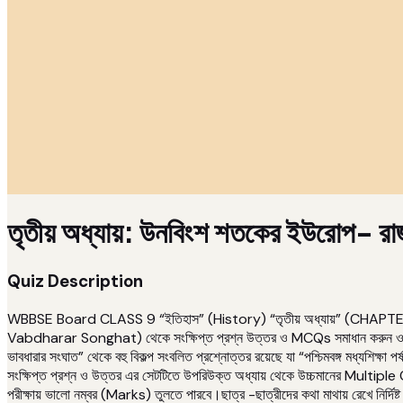
তৃতীয় অধ্যায়: উনবিংশ শতকের ইউরোপ- রাজতা
Quiz Description
WBBSE Board CLASS 9 “ইতিহাস” (History) “তৃতীয় অধ্যায়” (CHAPTER-3)
Vabdharar Songhat) থেকে সংক্ষিপ্ত প্রশ্ন উত্তর ও MCQs সমাধান করুন ও দ্র
ভাবধারার সংঘাত” থেকে বহু বিকল্প সংবলিত প্রশ্নোত্তর রয়েছে যা “পশ্চিমবঙ্গ 
সংক্ষিপ্ত প্রশ্ন ও উত্তর এর সেটটিতে উপরিউক্ত অধ্যায় থেকে উচ্চমানের Multiple Cho
পরীক্ষায় ভালো নম্বর (Marks) তুলতে পারবে।ছাত্র -ছাত্রীদের কথা মাথায় রেখে নির