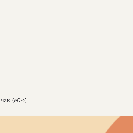
র সংঘাত (সেটি-২)