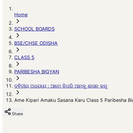
Home
SCHOOL BOARDS
BSE/CHSE ODISHA
CLASS 5
PARIBESHA BIGYAN
ଦ୍ଵିତୀୟ ଅଧ୍ୟାୟ : ଆମେ କିପରି ଆମକୁ ଶାସନ କରୁ
Ame Kipari Amaku Sasana Karu Class 5 Paribesha B
Share