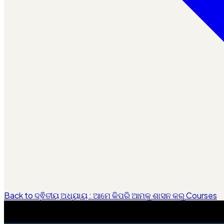
Back to ଦ୍ଵିତୀୟ ଅଧ୍ୟାୟ : ଆମେ କିପରି ଆମକୁ ଶାସନ କରୁ Courses