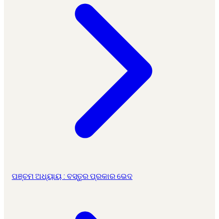
ପଞ୍ଚମ ଅଧ୍ୟାୟ : ବସ୍ତୁର ପ୍ରକାର ଭେଦ