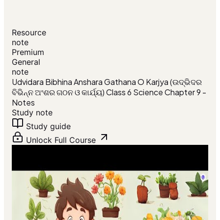
Resource
note
Premium
General
note
Udvidara Bibhina Anshara Gathana O Karjya (ଉଦ୍ଭିଦର
ବିଭିନ୍ନ ଅଂଶର ଗଠନ ଓ କାର୍ଯ୍ୟ) Class 6 Science Chapter 9 -
Notes
Study note
Study guide
Unlock Full Course