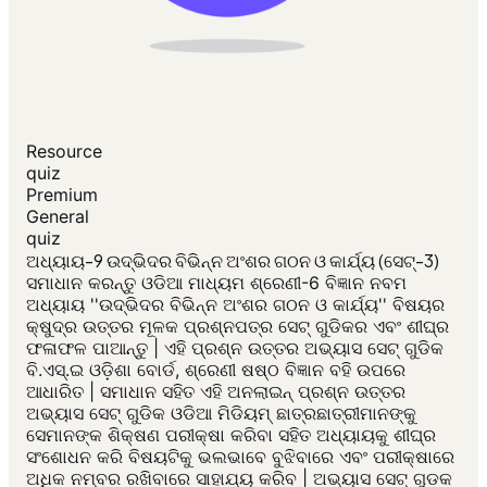
Resource
quiz
Premium
General
quiz
ଅଧ୍ୟାୟ-9 ଉଦ୍ଭିଦର ବିଭିନ୍ନ ଅଂଶର ଗଠନ ଓ କାର୍ଯ୍ୟ (ସେଟ୍-3)
ସମାଧାନ କରନ୍ତୁ ଓଡିଆ ମାଧ୍ୟମ ଶ୍ରେଣୀ-6 ବିଜ୍ଞାନ ନବମ
ଅଧ୍ୟାୟ ''ଉଦ୍ଭିଦର ବିଭିନ୍ନ ଅଂଶର ଗଠନ ଓ କାର୍ଯ୍ୟ'' ବିଷୟର
କ୍ଷୁଦ୍ର ଉତ୍ତର ମୂଳକ ପ୍ରଶ୍ନପତ୍ର ସେଟ୍ ଗୁଡିକର ଏବଂ ଶୀଘ୍ର
ଫଳାଫଳ ପାଆନ୍ତୁ | ଏହି ପ୍ରଶ୍ନ ଉତ୍ତର ଅଭ୍ୟାସ ସେଟ୍ ଗୁଡିକ
ବି.ଏସ୍.ଇ ଓଡ଼ିଶା ବୋର୍ଡ, ଶ୍ରେଣୀ ଷଷ୍ଠ ବିଜ୍ଞାନ ବହି ଉପରେ
ଆଧାରିତ | ସମାଧାନ ସହିତ ଏହି ଅନଲାଇନ୍ ପ୍ରଶ୍ନ ଉତ୍ତର
ଅଭ୍ୟାସ ସେଟ୍ ଗୁଡିକ ଓଡିଆ ମିଡିୟମ୍ ଛାତ୍ରଛାତ୍ରୀମାନଙ୍କୁ
ସେମାନଙ୍କ ଶିକ୍ଷଣ ପରୀକ୍ଷା କରିବା ସହିତ ଅଧ୍ୟାୟକୁ ଶୀଘ୍ର
ସଂଶୋଧନ କରି ବିଷୟଟିକୁ ଭଲଭାବେ ବୁଝିବାରେ ଏବଂ ପରୀକ୍ଷାରେ
ଅଧିକ ନମ୍ବର ରଖିବାରେ ସାହାଯ୍ୟ କରିବ | ଅଭ୍ୟାସ ସେଟ୍ ଗୁଡକ