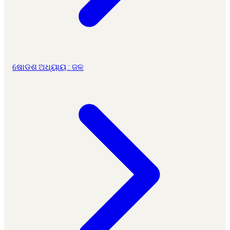
ଷୋଡଶ ଅଧ୍ୟାୟ : ଜଳ