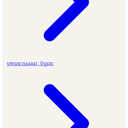
ଦ୍ଵାଦଶ ଅଧ୍ୟାୟ : ବିଦ୍ୟୁତ୍