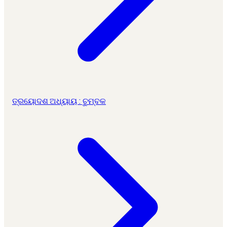
ତ୍ରୟୋଦଶ ଅଧ୍ୟାୟ : ଚୁମ୍ବକ