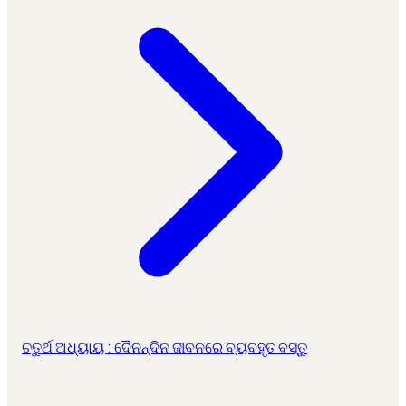
ଚତୁର୍ଥ ଅଧ୍ୟାୟ : ଦୈନନ୍ଦିନ ଜୀବନରେ ବ୍ୟବହୃତ ବସ୍ତୁ