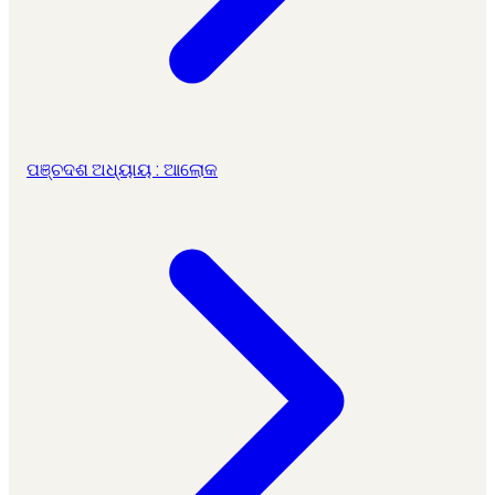
ପଞ୍ଚଦଶ ଅଧ୍ୟାୟ : ଆଲୋକ