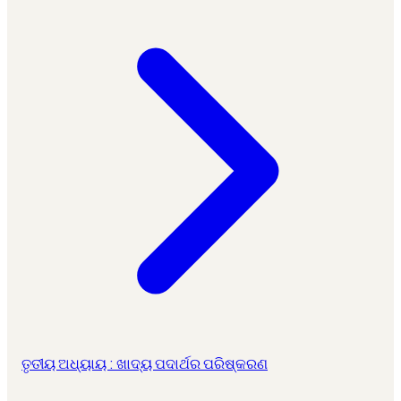
ତୃତୀୟ ଅଧ୍ୟାୟ : ଖାଦ୍ୟ ପଦାର୍ଥର ପରିଷ୍କରଣ