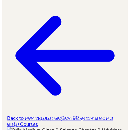
Back to ନବମ ଅଧ୍ୟାୟ : ଉଦ୍ଭିଦର ବିଭିନ୍ନ ଅଂଶର ଗଠନ ଓ
କାର୍ଯ୍ୟ Courses