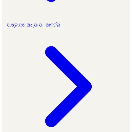
ଅଷ୍ଟାଦଶ ଅଧ୍ୟାୟ : ଆବର୍ଜନା