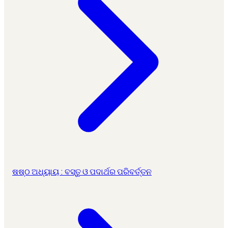
ଷଷ୍ଠ ଅଧ୍ୟାୟ : ବସ୍ତୁ ଓ ପଦାର୍ଥର ପରିବର୍ତ୍ତନ