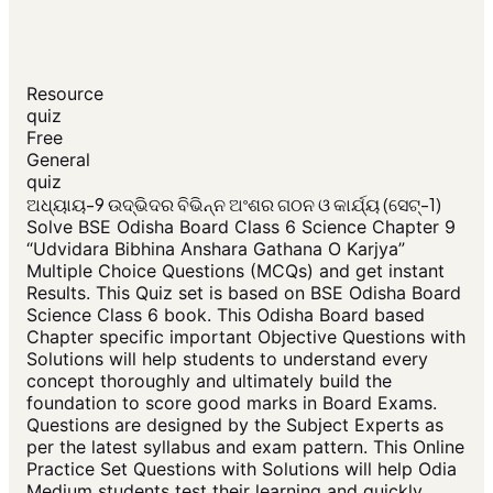
Resource
quiz
Free
General
quiz
ଅଧ୍ୟାୟ-9 ଉଦ୍ଭିଦର ବିଭିନ୍ନ ଅଂଶର ଗଠନ ଓ କାର୍ଯ୍ୟ (ସେଟ୍-1)
Solve BSE Odisha Board Class 6 Science Chapter 9
“Udvidara Bibhina Anshara Gathana O Karjya”
Multiple Choice Questions (MCQs) and get instant
Results. This Quiz set is based on BSE Odisha Board
Science Class 6 book. This Odisha Board based
Chapter specific important Objective Questions with
Solutions will help students to understand every
concept thoroughly and ultimately build the
foundation to score good marks in Board Exams.
Questions are designed by the Subject Experts as
per the latest syllabus and exam pattern. This Online
Practice Set Questions with Solutions will help Odia
Medium students test their learning and quickly