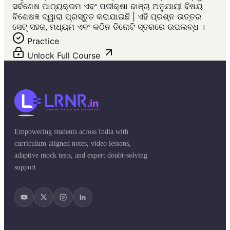
ସର୍ବଶେଷ ପାଠ୍ୟକ୍ରମ ଏବଂ ପରୀକ୍ଷା ଢାଞ୍ଚା ଅନୁଯାୟୀ ବିଷୟ
ବିଶେଷଜ୍ଞ ଦ୍ୱାରା ପ୍ରସ୍ତୁତ କରାଯାଇଛି | ଏହି ପ୍ରଶ୍ନ ଉତ୍ତର
ସେଟ୍ ସହଜ, ମଧ୍ୟମ ଏବଂ କଠିନ ତିନୋଟି ସ୍ତରରେ ଉପଲବ୍ଧ ।
Practice
Unlock Full Course
Empowering students across India with
curriculum-aligned notes, video lessons,
adaptive mock tests, and expert doubt-solving
support.