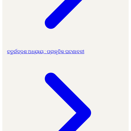
ଚତୁର୍ରଦ୍ଦଶ ଅଧ୍ୟାୟ : ପ୍ରାକୃତିକ ଘଟଣାବଳୀ