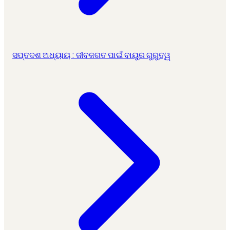
ସପ୍ତଦଶ ଅଧ୍ୟାୟ : ଜୀବଜଗତ ପାଇଁ ବାୟୁର ଗୁରୁତ୍ୱ