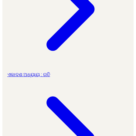
ଏକାଦଶ ଅଧ୍ୟାୟ : ଗତି