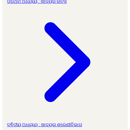
ପ୍ରଥମ ଅଧ୍ୟାୟ : ଖାଦ୍ୟର ଉତ୍ସ
ଦ୍ଵିତୀୟ ଅଧ୍ୟାୟ : ଖାଦ୍ୟର ଶ୍ରେଣୀବିଭାଗ