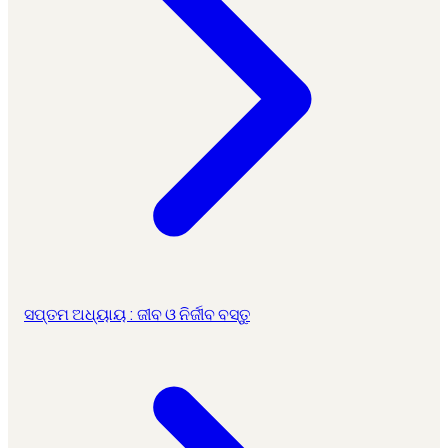
ସପ୍ତମ ଅଧ୍ୟାୟ : ଜୀବ ଓ ନିର୍ଜୀବ ବସ୍ତୁ