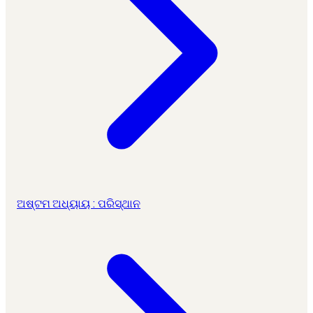
ଅଷ୍ଟମ ଅଧ୍ୟାୟ : ପରିସ୍ଥାନ