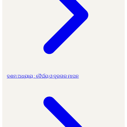
ଦଶମ ଅଧ୍ୟାୟ : ଦୈର୍ଘ୍ୟ ଓ ଦୂରତାର ମାପନ