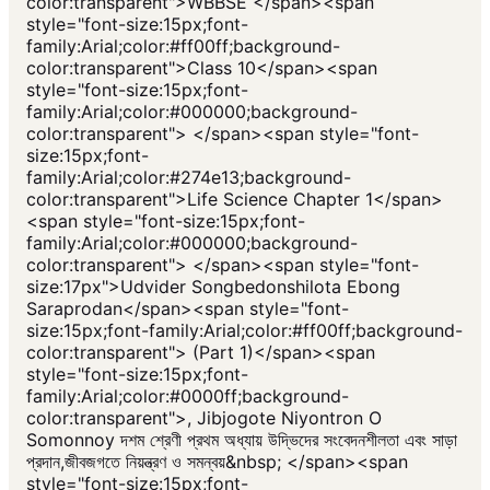
color:transparent">WBBSE </span><span
style="font-size:15px;font-
family:Arial;color:#ff00ff;background-
color:transparent">Class 10</span><span
style="font-size:15px;font-
family:Arial;color:#000000;background-
color:transparent"> </span><span style="font-
size:15px;font-
family:Arial;color:#274e13;background-
color:transparent">Life Science Chapter 1</span>
<span style="font-size:15px;font-
family:Arial;color:#000000;background-
color:transparent"> </span><span style="font-
size:17px">Udvider Songbedonshilota Ebong
Saraprodan</span><span style="font-
size:15px;font-family:Arial;color:#ff00ff;background-
color:transparent"> (Part 1)</span><span
style="font-size:15px;font-
family:Arial;color:#0000ff;background-
color:transparent">, Jibjogote Niyontron O
Somonnoy দশম শ্রেণী প্রথম অধ্যায় উদ্ভিদের সংবেদনশীলতা এবং সাড়া
প্রদান,জীবজগতে নিয়ন্ত্রণ ও সমন্বয়&nbsp; </span><span
style="font-size:15px;font-