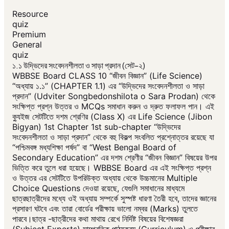
Resource
quiz
Premium
General
quiz
১.১ উদ্ভিদের সংবেদনশীলতা ও সাড়া প্রদান (সেট-২)
WBBSE Board CLASS 10 “জীবন বিজ্ঞান” (Life Science)
“অধ্যায় ১.১” (CHAPTER 1.1) এর “উদ্ভিদের সংবেদনশীলতা ও সাড়া
প্রদান” (Udviter Songbedonshilota o Sara Prodan) থেকে
সংক্ষিপ্ত প্রশ্ন উত্তর ও MCQs সমাধান করুন ও দ্রুত ফলাফল পান। এই
ক্যুইজ সেটটিতে দশম শ্রেণির (Class X) এর Life Science (Jibon
Bigyan) 1st Chapter 1st sub-chapter “উদ্ভিদের
সংবেদনশীলতা ও সাড়া প্রদান” থেকে বহু বিকল্প সংবলিত প্রশ্নোত্তর রয়েছে যা
“পশ্চিমবঙ্গ মধ্যশিক্ষা পর্ষদ” বা “West Bengal Board of
Secondary Education” এর দশম শ্রেণীর “জীবন বিজ্ঞান” বিষয়ের উপর
ভিত্তি করে তুলে ধরা হয়েছে। WBBSE Board এর এই সংক্ষিপ্ত প্রশ্ন
ও উত্তর এর সেটটিতে উপরিউক্ত অধ্যায় থেকে উচ্চমানের Multiple
Choice Questions দেওয়া রয়েছে, যেগুলি সমাধানের মাধ্যমে
ছাত্রছাত্রীদের মধ্যে ওই অধ্যায় সম্পর্কে সুস্পষ্ট ধারণা তৈরী হবে, তাদের জ্ঞানের
প্রসারণ ঘটবে এবং তারা বোর্ডের পরীক্ষায় ভালো নম্বর (Marks) তুলতে
পারবে।ছাত্র -ছাত্রীদের কথা মাথায় রেখে নির্দিষ্ট বিষয়ের বিশেষজ্ঞরা
(Subject Experts) সাম্প্রতিক পাঠ্যক্রম (Curriculum) ও পরীক্ষার