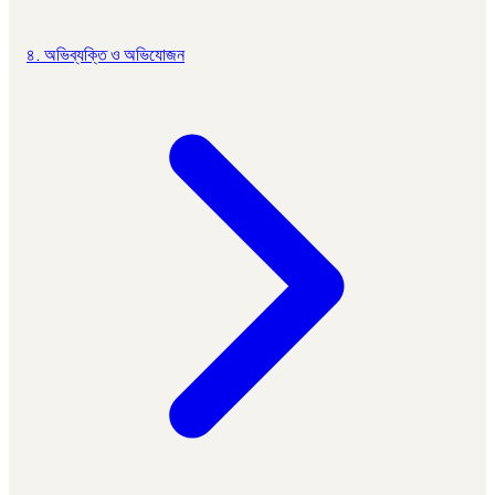
৪. অভিব্যক্তি ও অভিযোজন