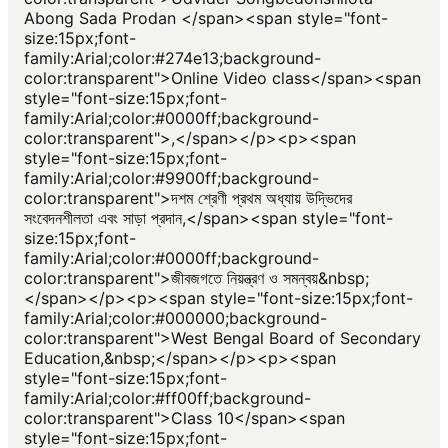
Abong Sada Prodan </span><span style="font-
size:15px;font-
family:Arial;color:#274e13;background-
color:transparent">Online Video class</span><span
style="font-size:15px;font-
family:Arial;color:#0000ff;background-
color:transparent">,</span></p><p><span
style="font-size:15px;font-
family:Arial;color:#9900ff;background-
color:transparent">দশম শ্রেণী প্রথম অধ্যায় উদ্ভিদের
সংবেদনশীলতা এবং সাড়া প্রদান,</span><span style="font-
size:15px;font-
family:Arial;color:#0000ff;background-
color:transparent">জীবজগতে নিয়ন্ত্রণ ও সমন্বয়&nbsp;
</span></p><p><span style="font-size:15px;font-
family:Arial;color:#000000;background-
color:transparent">West Bengal Board of Secondary
Education,&nbsp;</span></p><p><span
style="font-size:15px;font-
family:Arial;color:#ff00ff;background-
color:transparent">Class 10</span><span
style="font-size:15px;font-