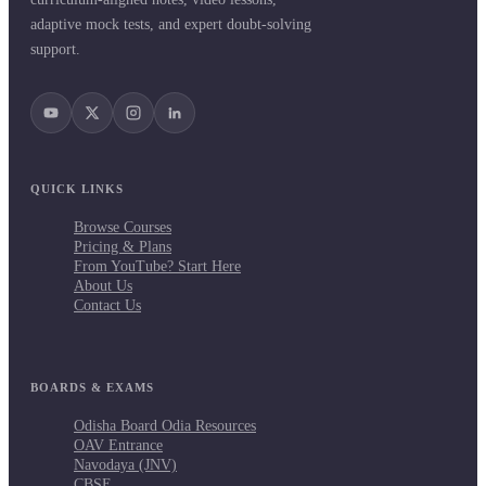
adaptive mock tests, and expert doubt-solving
support.
QUICK LINKS
Browse Courses
Pricing & Plans
From YouTube? Start Here
About Us
Contact Us
BOARDS & EXAMS
Odisha Board Odia Resources
OAV Entrance
Navodaya (JNV)
CBSE