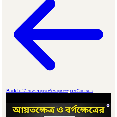
Back to 17. আয়তক্ষেত্র ও বর্গক্ষেত্রের ক্ষেত্রফল Courses