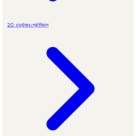
20. চতুর্ভুজের শ্রেণিবিভাগ