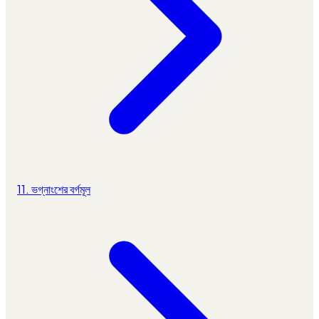
11. ভগ্নাংশের বর্গমূল