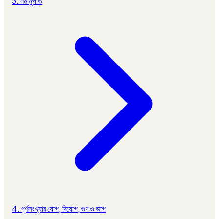
3. সমানুপাত
4. পূর্ণসংখ্যার যোগ, বিয়োগ, গুণ ও ভাগ