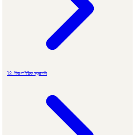
12. বীজগাণিতিক সূত্রাবলি