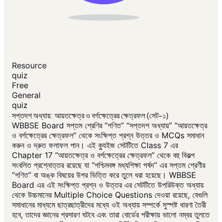
Resource
quiz
Free
General
quiz
সপ্তদশ অধ্যায়: আয়তক্ষেত্র ও বর্গক্ষেত্রের ক্ষেত্রফল (সেট-১)
WBBSE Board সপ্তম শ্রেণির “গণিত” “সপ্তদশ অধ্যায়” “আয়তক্ষেত্র
ও বর্গক্ষেত্রের ক্ষেত্রফল” থেকে সংক্ষিপ্ত প্রশ্ন উত্তর ও MCQs সমাধান
করুন ও দ্রুত ফলাফল পান। এই ক্যুইজ সেটটিতে Class 7 এর
Chapter 17 “আয়তক্ষেত্র ও বর্গক্ষেত্রের ক্ষেত্রফল” থেকে বহু বিকল্প
সংবলিত প্রশ্নোত্তর রয়েছে যা “পশ্চিমবঙ্গ মধ্যশিক্ষা পর্ষদ” এর সপ্তম শ্রেণীর
“গণিত” বা অঙ্ক বিষয়ের উপর ভিত্তি করে তুলে ধরা হয়েছে। WBBSE
Board এর এই সংক্ষিপ্ত প্রশ্ন ও উত্তর এর সেটটিতে উপরিউক্ত অধ্যায়
থেকে উচ্চমানের Multiple Choice Questions দেওয়া রয়েছে, যেগুলি
সমাধানের মাধ্যমে ছাত্রছাত্রীদের মধ্যে ওই অধ্যায় সম্পর্কে সুস্পষ্ট ধারণা তৈরী
হবে, তাদের জ্ঞানের প্রসারণ ঘটবে এবং তারা বোর্ডের পরীক্ষায় ভালো নম্বর তুলতে