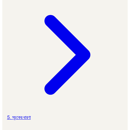
5. সূচকের ধারণা