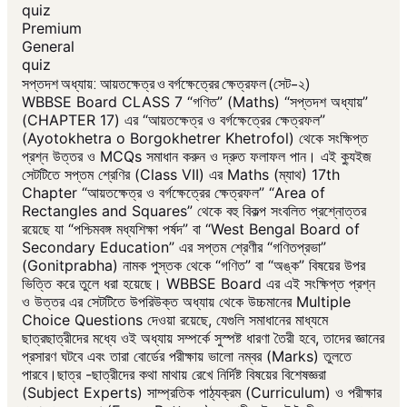
quiz
Premium
General
quiz
সপ্তদশ অধ্যায়: আয়তক্ষেত্র ও বর্গক্ষেত্রের ক্ষেত্রফল (সেট-২)
WBBSE Board CLASS 7 “গণিত” (Maths) “সপ্তদশ অধ্যায়”
(CHAPTER 17) এর “আয়তক্ষেত্র ও বর্গক্ষেত্রের ক্ষেত্রফল”
(Ayotokhetra o Borgokhetrer Khetrofol) থেকে সংক্ষিপ্ত
প্রশ্ন উত্তর ও MCQs সমাধান করুন ও দ্রুত ফলাফল পান। এই ক্যুইজ
সেটটিতে সপ্তম শ্রেণির (Class VII) এর Maths (ম্যাথ) 17th
Chapter “আয়তক্ষেত্র ও বর্গক্ষেত্রের ক্ষেত্রফল” “Area of
Rectangles and Squares” থেকে বহু বিকল্প সংবলিত প্রশ্নোত্তর
রয়েছে যা “পশ্চিমবঙ্গ মধ্যশিক্ষা পর্ষদ” বা “West Bengal Board of
Secondary Education” এর সপ্তম শ্রেণীর “গণিতপ্রভা”
(Gonitprabha) নামক পুস্তক থেকে “গণিত” বা “অঙ্ক” বিষয়ের উপর
ভিত্তি করে তুলে ধরা হয়েছে। WBBSE Board এর এই সংক্ষিপ্ত প্রশ্ন
ও উত্তর এর সেটটিতে উপরিউক্ত অধ্যায় থেকে উচ্চমানের Multiple
Choice Questions দেওয়া রয়েছে, যেগুলি সমাধানের মাধ্যমে
ছাত্রছাত্রীদের মধ্যে ওই অধ্যায় সম্পর্কে সুস্পষ্ট ধারণা তৈরী হবে, তাদের জ্ঞানের
প্রসারণ ঘটবে এবং তারা বোর্ডের পরীক্ষায় ভালো নম্বর (Marks) তুলতে
পারবে।ছাত্র -ছাত্রীদের কথা মাথায় রেখে নির্দিষ্ট বিষয়ের বিশেষজ্ঞরা
(Subject Experts) সাম্প্রতিক পাঠ্যক্রম (Curriculum) ও পরীক্ষার