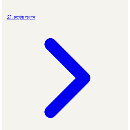
21. চতুর্ভুজ অঙ্কন