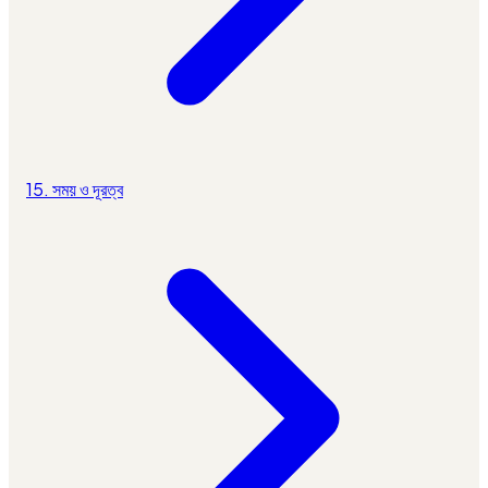
15. সময় ও দূরত্ব