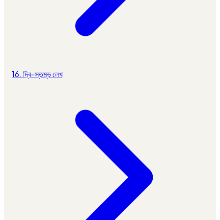
16. দ্বি-স্তম্ভ লেখ