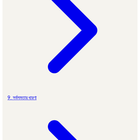
9. সর্বসমতার ধারণা