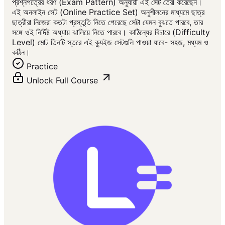
প্রশ্নপত্রের ধরণ (Exam Pattern) অনুযায়ী এই সেট তৈরী করেছেন।
এই অনলাইন সেট (Online Practice Set) অনুশীলনের মাধ্যমে ছাত্র
ছাত্রীরা নিজেরা কতটা প্রস্তুতি নিতে পেরেছে সেটা যেমন বুঝতে পারবে, তার
সঙ্গে ওই নির্দিষ্ট অধ্যায় ঝালিয়ে নিতে পারবে। কাঠিন্যের বিচারে (Difficulty
Level) মোট তিনটি স্তরে এই ক্যুইজ সেটগুলি পাওয়া যাবে- সহজ, মধ্যম ও
কঠিন।
Practice
Unlock Full Course