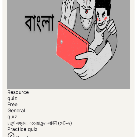
Resource
quiz
Free
General
quiz
চতুর্থ অধ্যায়: এতোয়া মুন্ডা কাহিনী (সেট-২)
Practice quiz