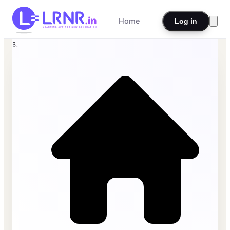
Home
Log in
৪.