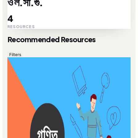
ও ল.সা.গু.
4
RESOURCES
Recommended Resources
Filters