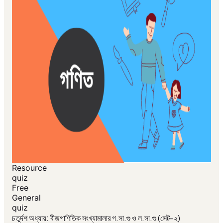
Resource
quiz
Free
General
quiz
চতুর্দশ অধ্যায়: বীজগাণিতিক সংখ্যামালার গ.সা.গু ও ল.সা.গু (সেট-২)