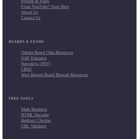
Pricing & Plans
From YouTube? Start Here
About Us
Contact Us
BOARDS & EXAMS
Odisha Board Odia Resources
OAV Entrance
Navodaya (JNV)
CBSE
West Bengal Board Bengali Resources
FREE TOOLS
Math Renderer
HTML Decoder
Redirect Checker
URL Validator