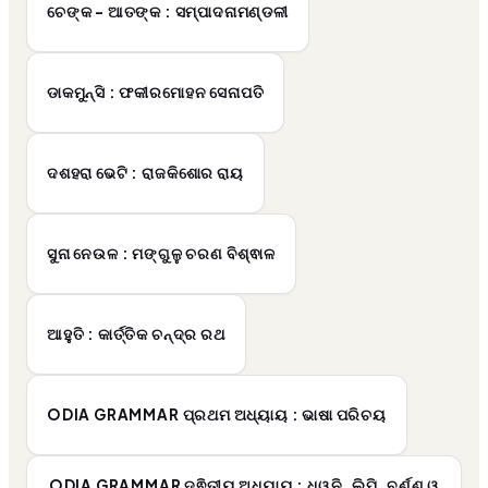
ଚେଙ୍କ - ଆତଙ୍କ : ସମ୍ପାଦନାମଣ୍ଡଳୀ
ଡାକମୁନ୍ସି : ଫକୀରମୋହନ ସେନାପତି
ଦଶହରା ଭେଟି : ରାଜକିଶୋର ରାୟ
ସୁନା ନେଉଳ : ମଙ୍ଗୁଳୁ ଚରଣ ବିଶ୍ଵାଳ
ଆହୁତି : କାର୍ତ୍ତିକ ଚନ୍ଦ୍ର ରଥ
ODIA GRAMMAR ପ୍ରଥମ ଅଧ୍ୟାୟ : ଭାଷା ପରିଚୟ
ODIA GRAMMAR ଦ୍ଵିତୀୟ ଅଧ୍ୟାୟ : ଧ୍ୱନି, ଲିପି, ବର୍ଣ୍ଣ ଓ