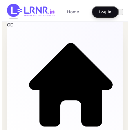
Home
Log in
OD