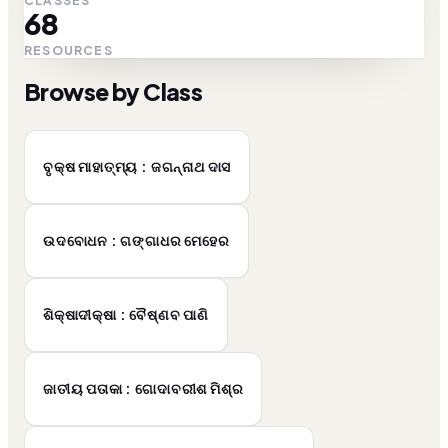
CLASSES
68
RESOURCES
Browse by Class
ବୃକ୍ଷ ମାହାତ୍ମ୍ୟ : ଜଗନ୍ନାଥ ଦାସ
ଉଦବୋଧନ : ଗଙ୍ଗାଧର ମେହେର
ଶିକ୍ଷାଦୀକ୍ଷା : ବୈଷ୍ଣବ ପାଣି
ଜାତୀୟ ପତାକା : ଗୋଦାବରୀଶ ମିଶ୍ର