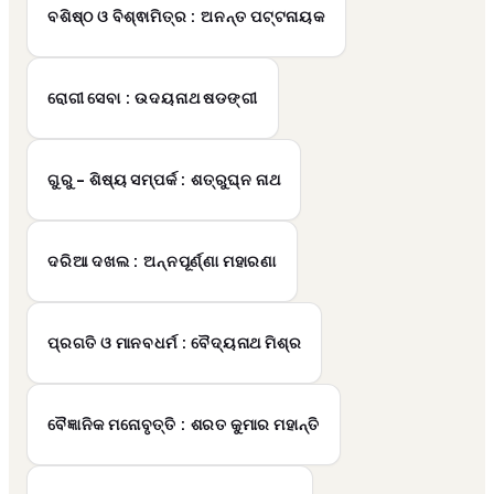
ବଶିଷ୍ଠ ଓ ବିଶ୍ଵାମିତ୍ର : ଅନନ୍ତ ପଟ୍ଟନାୟକ
ରୋଗୀ ସେବା : ଉଦୟନାଥ ଷଡଙ୍ଗୀ
ଗୁରୁ - ଶିଷ୍ୟ ସମ୍ପର୍କ : ଶତ୍ରୁଘ୍ନ ନାଥ
ଦରିଆ ଦଖଲ : ଅନ୍ନପୂର୍ଣ୍ଣା ମହାରଣା
ପ୍ରଗତି ଓ ମାନବଧର୍ମ : ବୈଦ୍ୟନାଥ ମିଶ୍ର
ବୈଜ୍ଞାନିକ ମନୋବୃତ୍ତି : ଶରତ କୁମାର ମହାନ୍ତି