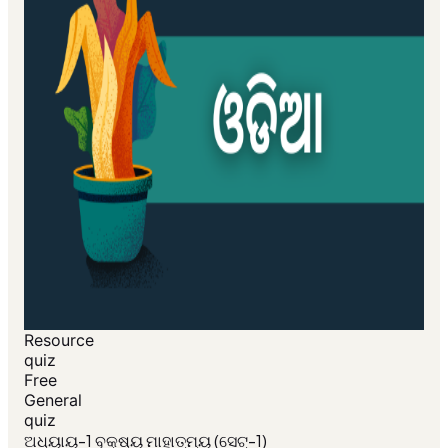
Resource
quiz
Free
General
quiz
ଅଧ୍ୟାୟ-1 ବୃକ୍ଷ୍ୟ ମାହାତ୍ମ୍ୟ (ସେଟ୍-1)