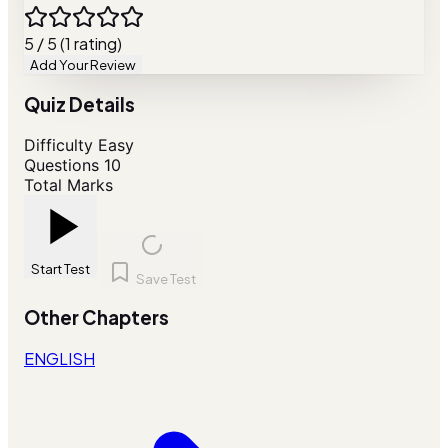
5 / 5 (1 rating)
Add Your Review
Quiz Details
Difficulty
Easy
Questions
10
Total Marks
Start Test
Save Test
Other Chapters
ENGLISH