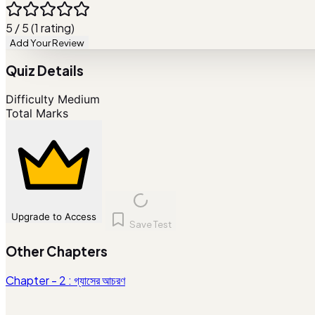
5 / 5 (1 rating)
Add Your Review
Quiz Details
Difficulty
Medium
Total Marks
Upgrade to Access
Save Test
Other Chapters
Chapter - 2 : গ্যাসের আচরণ