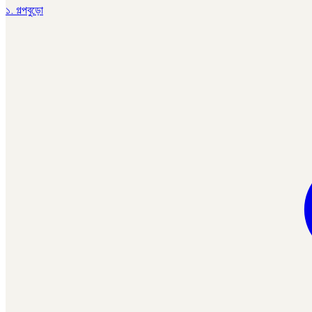
১. গল্পবুড়ো