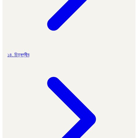
১৪. চিত্ৰগ্ৰীব