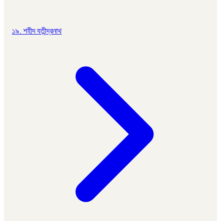
১৯. শহীদ যতীন্দ্রনাথ