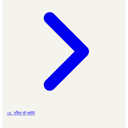
২৪. ননীদা নট আউট