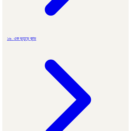
১৬. এক ভুতুড়ে কান্ড