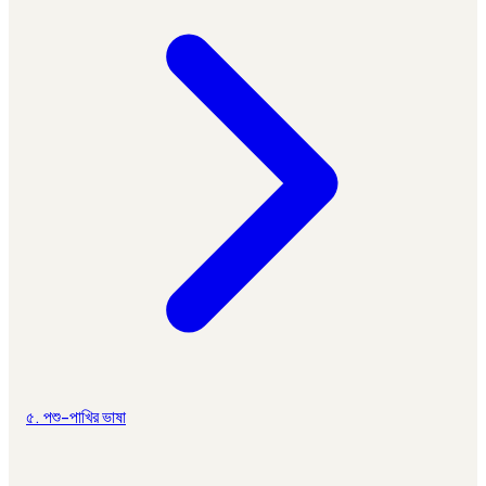
৫. পশু-পাখির ভাষা