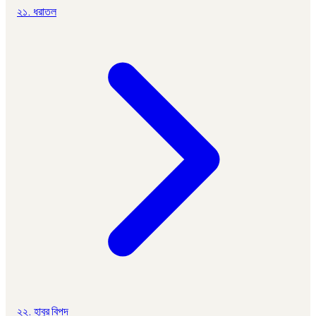
২১. ধরাতল
২২. হাবুর বিপদ