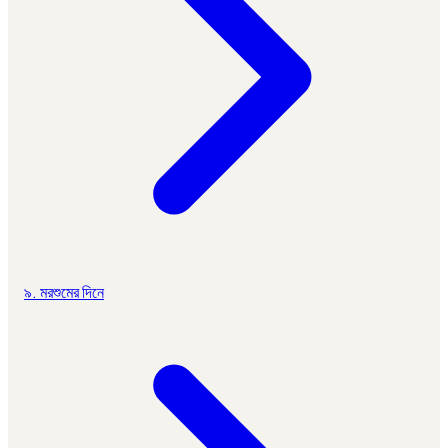
৯. মরশুমের দিনে