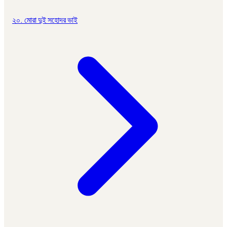
২০. মোরা দুই সহোদর ভাই