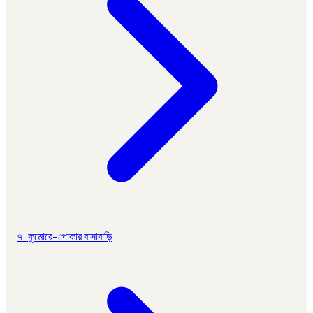
৭. কুমোরে-পোকার বাসাবাড়ি