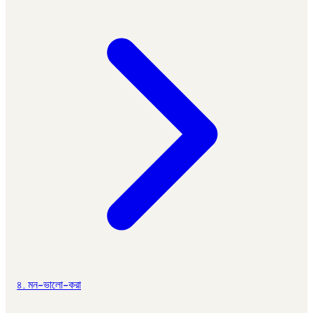
৪. মন-ভালো-করা