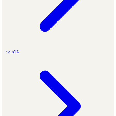
১৩. ফাঁকি