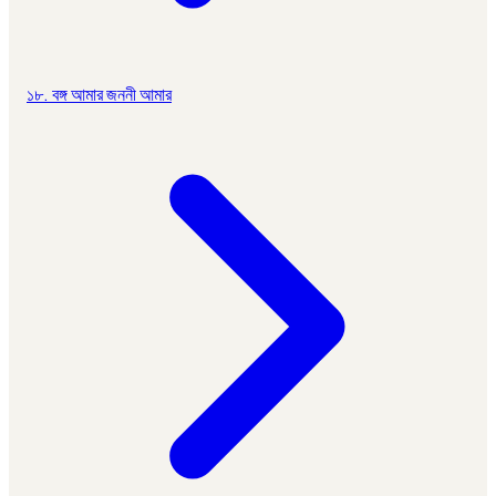
১৮. বঙ্গ আমার জননী আমার