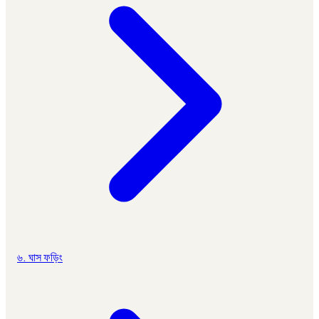
৬. ঘাস ফড়িং