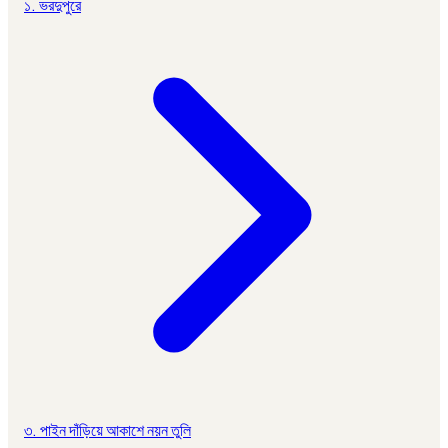
১. ভরদুপুরে
৩. পাইন দাঁড়িয়ে আকাশে নয়ন তুলি