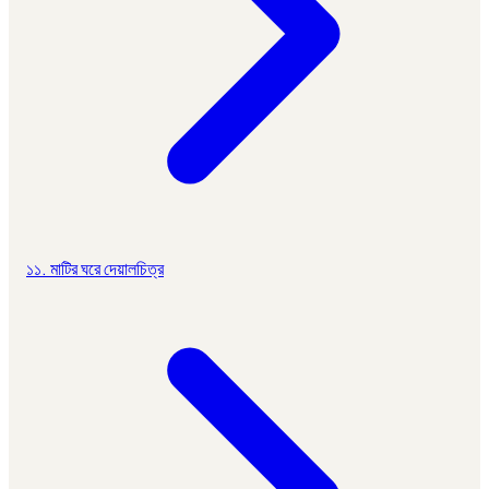
১১. মাটির ঘরে দেয়ালচিত্র