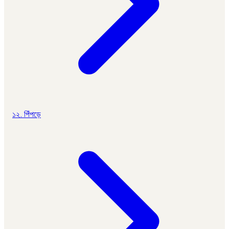
১২. পিঁপড়ে