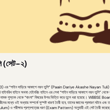
ুলি (সেট-২)
 “পাইন দাড়িয়ে আকাশে নয়ন তুলি” (Paain Dariye Akashe Nayan Tuli) থেকে
রিখ হাইনে অথবা হেইনরিচ হাইনে এর লেখা “পাইন দাড়িয়ে আকাশে নয়ন তুলি” থেকে বহু বি
 পুস্তক থেকে “বাংলা” বিষয়ের উপর ভিত্তি করে তুলে ধরা হয়েছে। WBBSE Board এর
ধ্যে ওই অধ্যায় সম্পর্কে সুস্পষ্ট ধারণা তৈরী হবে, তাদের জ্ঞানের প্রসারণ ঘটবে এবং 
urriculum) ও পরীক্ষার প্রশ্নপত্রের ধরণ (Exam Pattern) অনুযায়ী এই সেট তৈরী কর