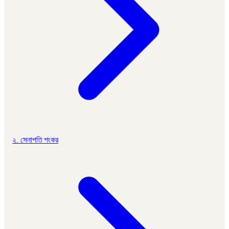
২. সেনাপতি শংকর