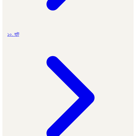
১০. হাট