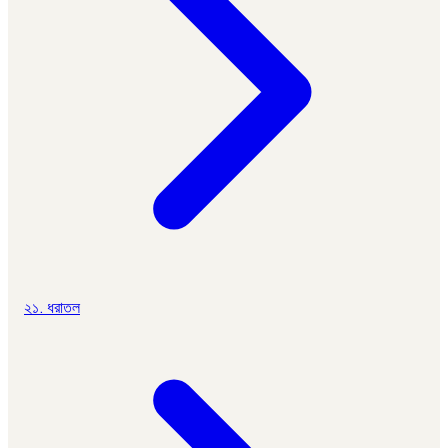
২১. ধরাতল