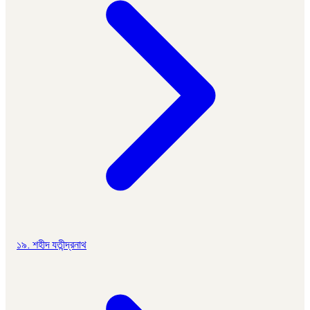
১৯. শহীদ যতীন্দ্রনাথ