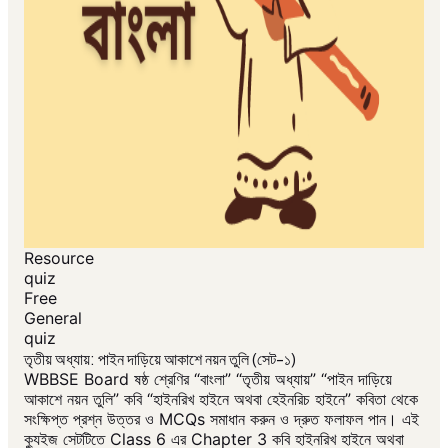
Resource
quiz
Free
General
quiz
তৃতীয় অধ্যায়: পাইন দাড়িয়ে আকাশে নয়ন তুলি (সেট-১)
WBBSE Board ষষ্ঠ শ্রেণির “বাংলা” “তৃতীয় অধ্যায়” “পাইন দাড়িয়ে
আকাশে নয়ন তুলি” কবি “হাইনরিখ হাইনে অথবা হেইনরিচ হাইনে” কবিতা থেকে
সংক্ষিপ্ত প্রশ্ন উত্তর ও MCQs সমাধান করুন ও দ্রুত ফলাফল পান। এই
ক্যুইজ সেটটিতে Class 6 এর Chapter 3 কবি হাইনরিখ হাইনে অথবা