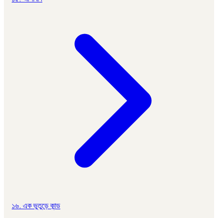
১৬. এক ভুতুড়ে কান্ড