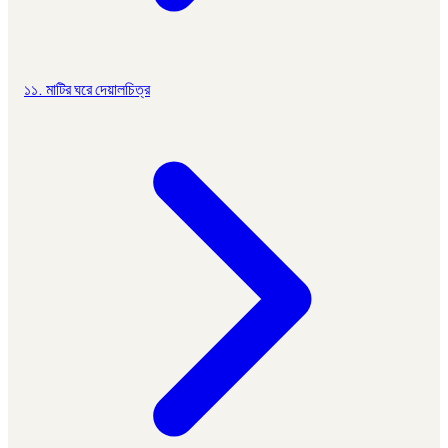
১১. মাটির ঘরে দেয়ালচিত্র