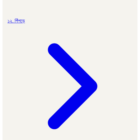
১২. পিঁপড়ে