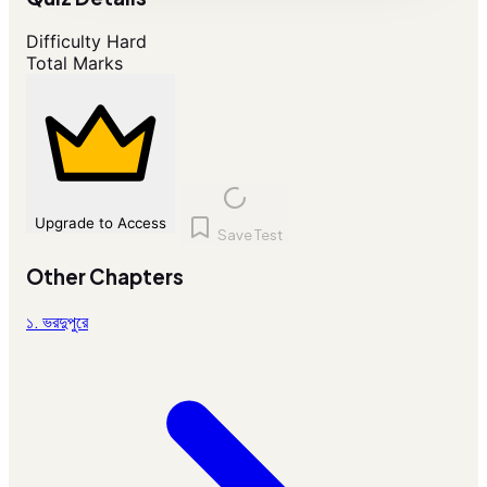
Difficulty
Hard
Total Marks
Upgrade to Access
Save Test
Other Chapters
১. ভরদুপুরে