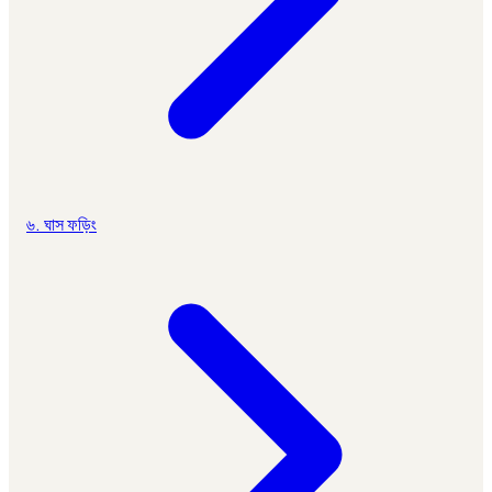
৬. ঘাস ফড়িং