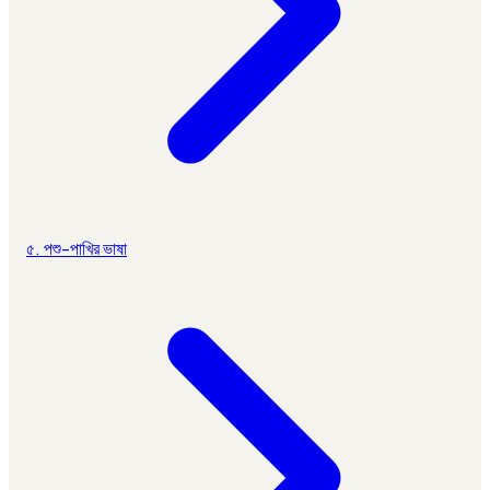
৫. পশু-পাখির ভাষা