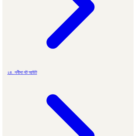
২৪. ননীদা নট আউট