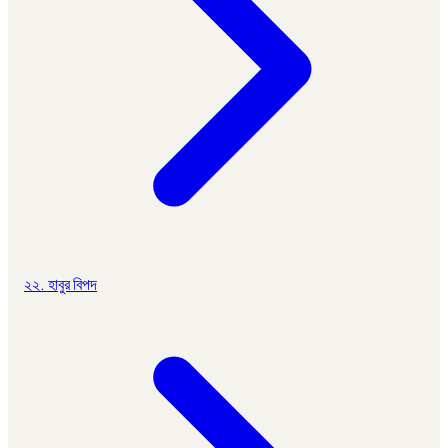
২২. হাবুর বিপদ