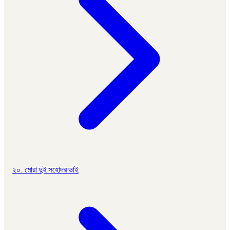
২০. মোরা দুই সহোদর ভাই