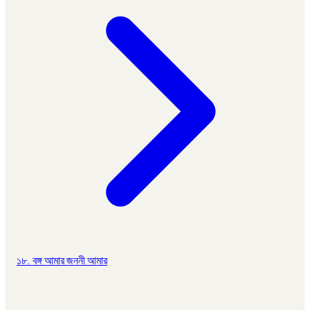
১৮. বঙ্গ আমার জননী আমার