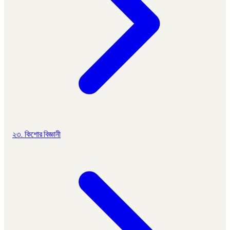
২৩. কিশোর বিজ্ঞানী