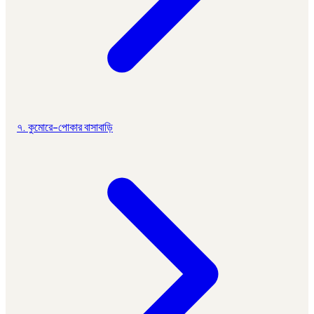
৭. কুমোরে-পোকার বাসাবাড়ি