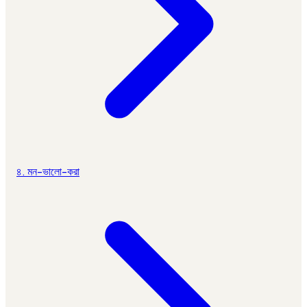
৪. মন-ভালো-করা