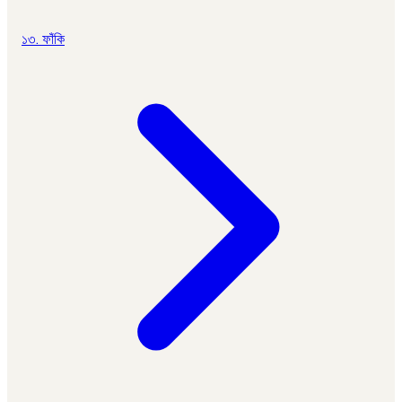
১৩. ফাঁকি