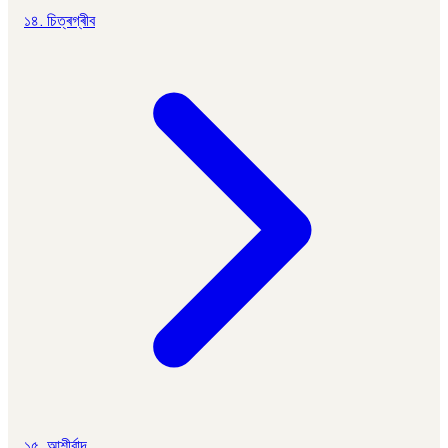
১৪. চিত্ৰগ্ৰীব
১৫. আশীর্বাদ