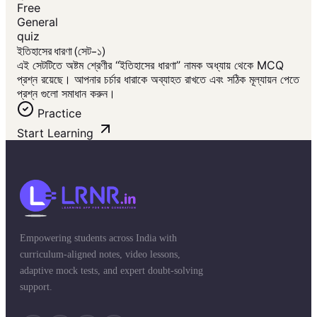
Free
General
quiz
ইতিহাসের ধারণা (সেট-১)
এই সেটটিতে অষ্টম শ্রেণীর “ইতিহাসের ধারণা” নামক অধ্যায় থেকে MCQ
প্রশ্ন রয়েছে। আপনার চর্চার ধারাকে অব্যাহত রাখতে এবং সঠিক মূল্যায়ন পেতে
প্রশ্ন গুলো সমাধান করুন।
Practice
Start Learning
Empowering students across India with
curriculum-aligned notes, video lessons,
adaptive mock tests, and expert doubt-solving
support.