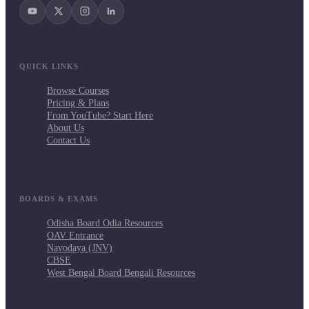
QUICK LINKS
Browse Courses
Pricing & Plans
From YouTube? Start Here
About Us
Contact Us
BOARDS & EXAMS
Odisha Board Odia Resources
OAV Entrance
Navodaya (JNV)
CBSE
West Bengal Board Bengali Resources