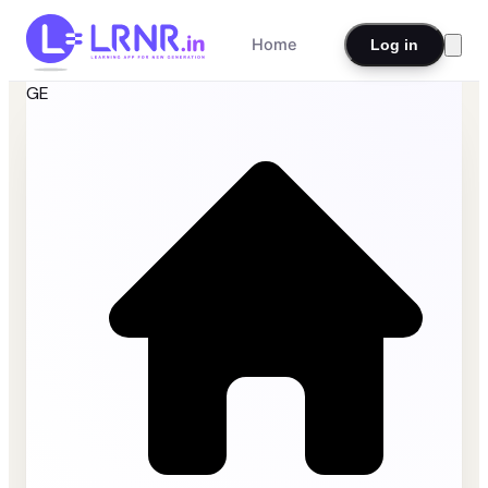
Home
Log in
GE