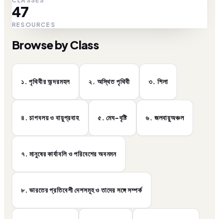
CLASSES
47
RESOURCES
Browse by Class
১. পৃথিবীর অন্দরমহল
২. অস্থিত পৃথিবী
৩. শিলা
৪. চাপবলয় ও বায়ুপ্রবাহ
৫. মেঘ-বৃষ্টি
৬. জলবায়ুঅঞ্চল
৭. মানুষের কার্যাবলি ও পরিবেশের অবনমন
৮. ভারতের প্রতিবেশী দেশসমূহ ও তাদের সঙ্গে সম্পর্ক