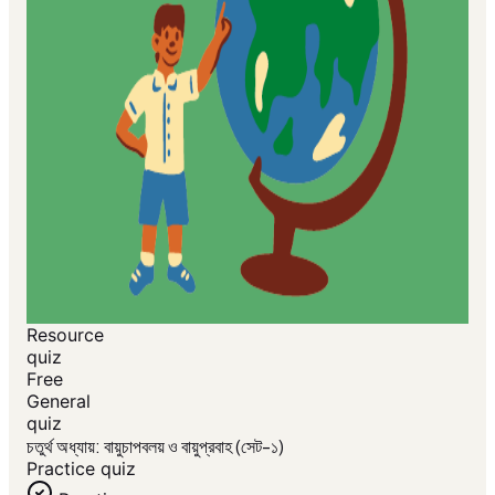
Resource
quiz
Free
General
quiz
চতুর্থ অধ্যায়: বায়ুচাপবলয় ও বায়ুপ্রবাহ (সেট-১)
Practice quiz