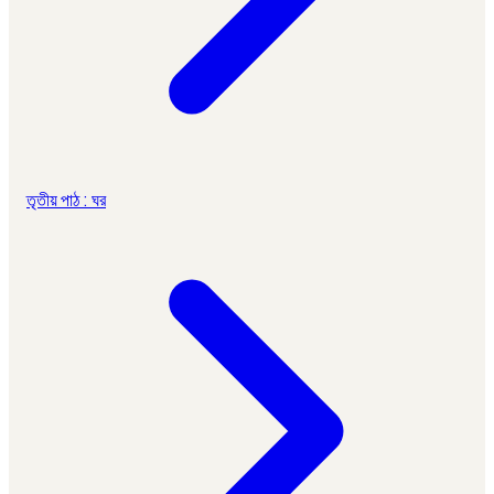
তৃতীয় পাঠ : ঘর