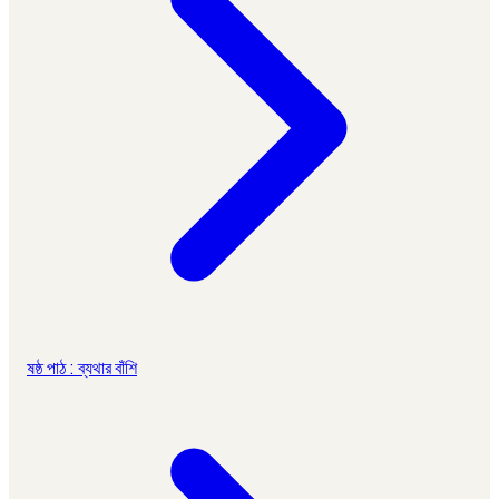
ষষ্ঠ পাঠ : ব্যথার বাঁশি