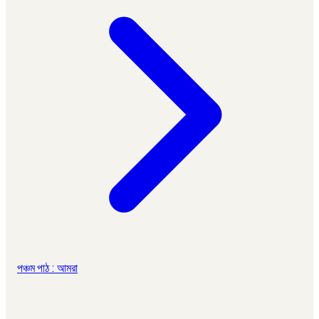
পঞ্চম পাঠ : আমরা