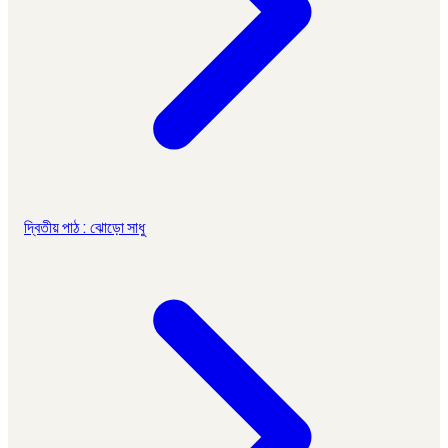
দ্বিতীয় পাঠ : ঝোড়ো সাধু