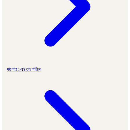
ষষ্ঠ পাঠ : এই তার পরিচয়