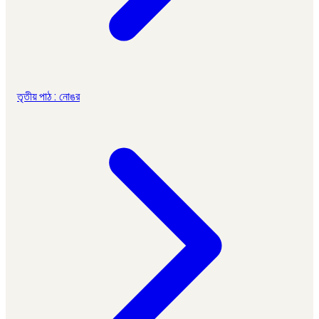
তৃতীয় পাঠ : নোঙর