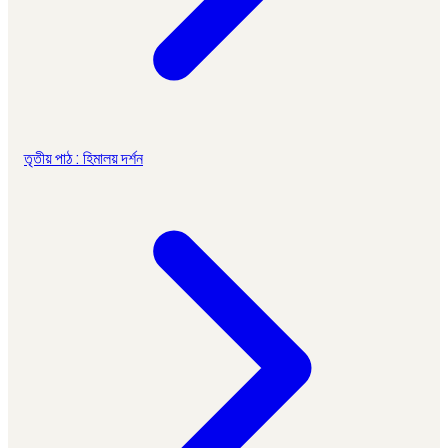
তৃতীয় পাঠ : হিমালয় দর্শন