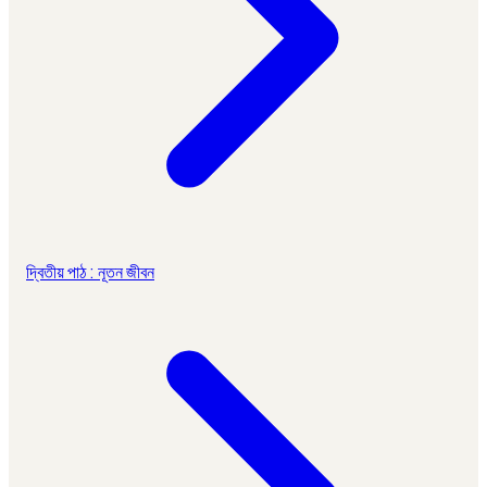
দ্বিতীয় পাঠ : নূতন জীবন