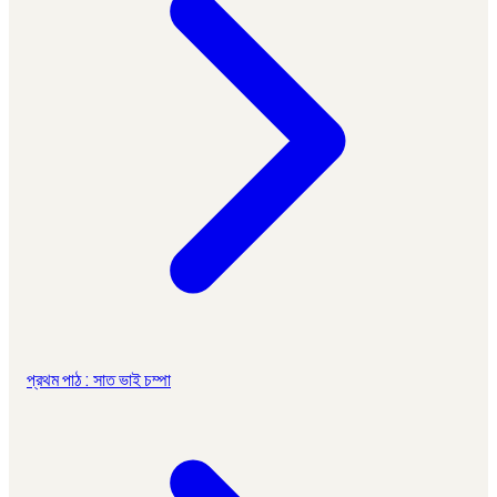
প্রথম পাঠ : সাত ভাই চম্পা