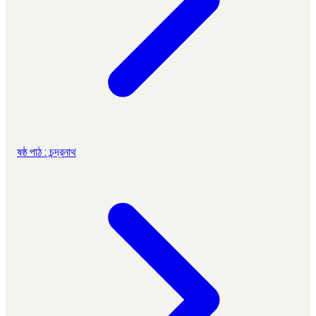
ষষ্ঠ পাঠ : চন্দ্রনাথ