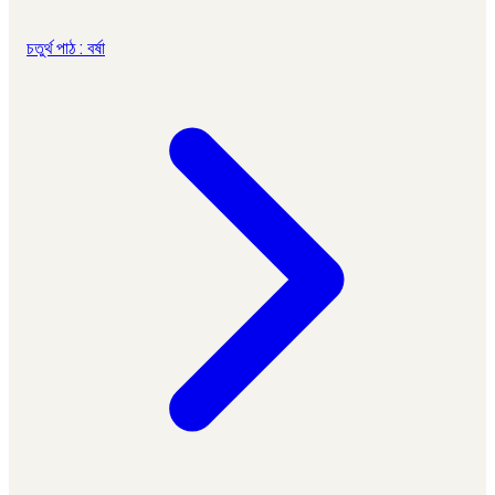
চতুর্থ পাঠ : বর্ষা