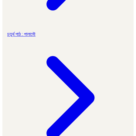
চতুর্থ পাঠ : পালামৌ