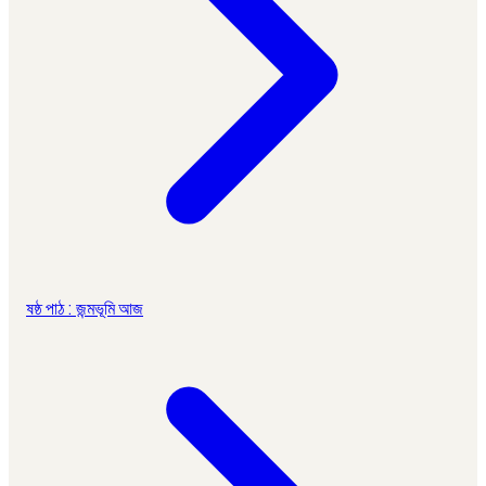
ষষ্ঠ পাঠ : জন্মভূমি আজ