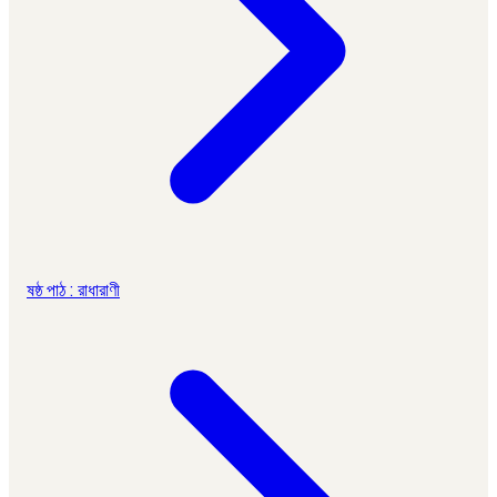
ষষ্ঠ পাঠ : রাধারাণী