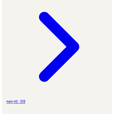
পঞ্চম পাঠ : চিঠি