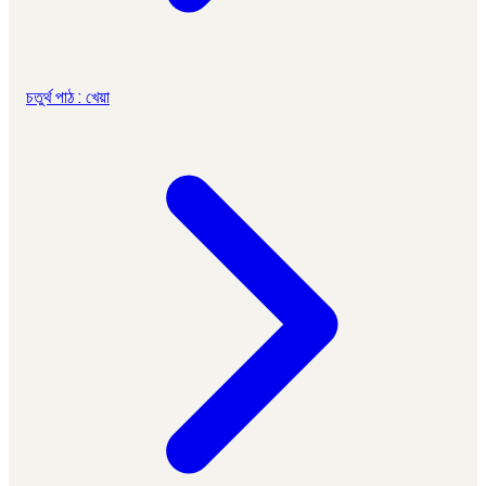
চতুর্থ পাঠ : খেয়া