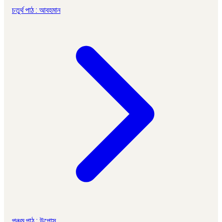
চতুর্থ পাঠ : আবহমান
পঞ্চম পাঠ : উপোস