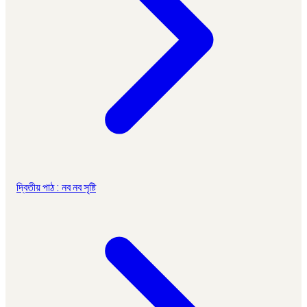
দ্বিতীয় পাঠ : নব নব সৃষ্টি