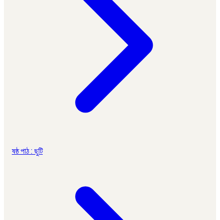
ষষ্ঠ পাঠ : ছুটি