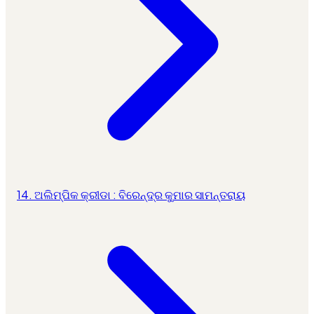
14. ଅଲିମ୍ପିକ କ୍ରୀଡା : ବିରେନ୍ଦ୍ର କୁମାର ସାମନ୍ତରାୟ