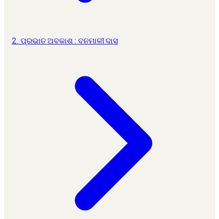
2. ପ୍ରଭାତ ଅବକାଶ : ବନମାଳୀ ଦାସ