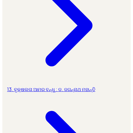
13. ବୃକ୍ଷଲତା ଆମର ବନ୍ଧୁ : ଡ. ଜଗନ୍ନାଥ ମହାନ୍ତି