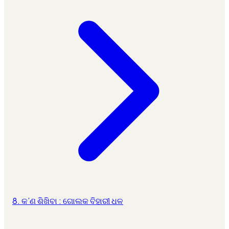
8. କ’ଣ ଶିଖିବା : ଗୋଲକ ବିହାରୀ ଧଳ