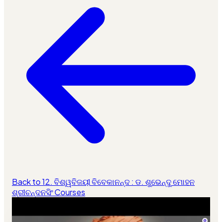
Back to 12. ବିଶ୍ୱବିଜୟୀ ବିବେକାନନ୍ଦ : ଡ. ଶୁଭେନ୍ଦୁ ମୋହନ
ଶ୍ରୀଚନ୍ଦନସିଂ Courses