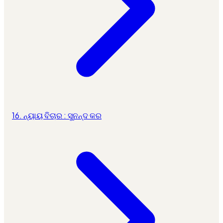
16. ନ୍ୟାୟ ବିଚାର : ସୁନନ୍ଦ କର