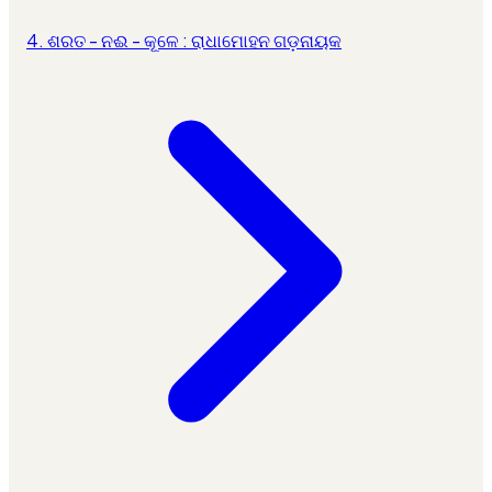
4. ଶରତ - ନଈ - କୂଳେ : ରାଧାମୋହନ ଗଡ଼ନାୟକ