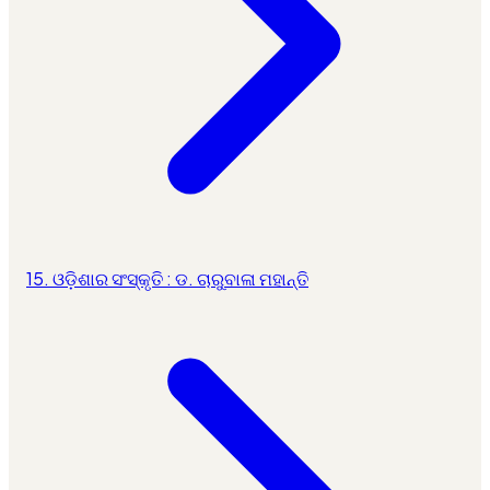
15. ଓଡ଼ିଶାର ସଂସ୍କୃତି : ଡ. ଚାରୁବାଳା ମହାନ୍ତି