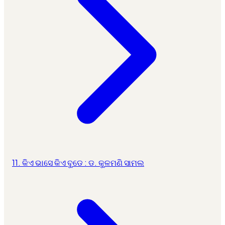
11. କିଏ ଭାସେ କିଏ ବୁଡେ : ଡ. କୁଳମଣି ସାମଲ