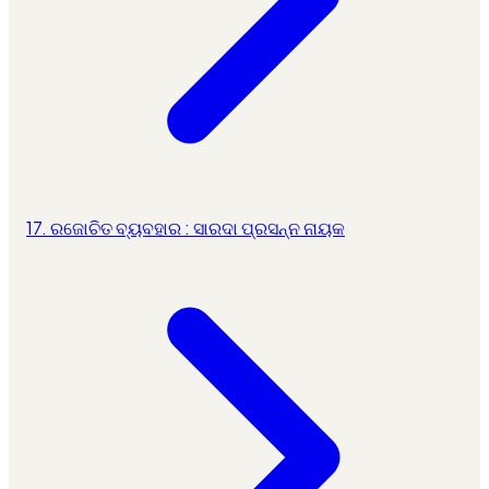
17. ରଜୋଚିତ ବ୍ୟବହାର : ସାରଦା ପ୍ରସନ୍ନ ନାୟକ