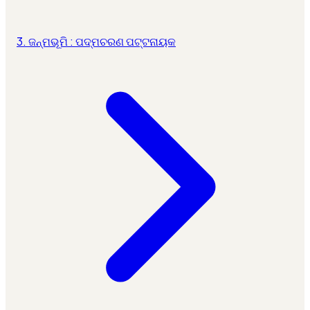
3. ଜନ୍ମଭୂମି : ପଦ୍ମଚରଣ ପଟ୍ଟନାୟକ