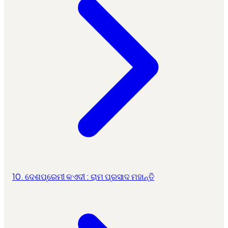
10. ଦେଶପ୍ରେମୀ କଏଦୀ : ରାମ ପ୍ରସାଦ ମହାନ୍ତି