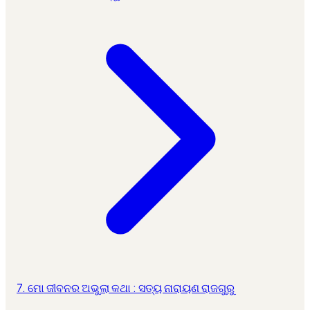
7. ମୋ ଜୀବନର ଅଭୁଲା କଥା : ସତ୍ୟ ନାରାୟଣ ରାଜଗୁରୁ