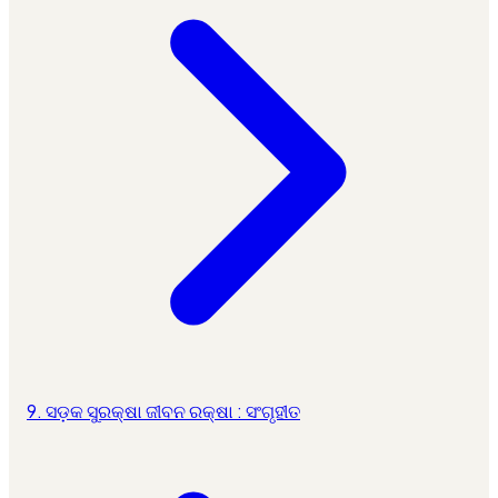
9. ସଡ଼କ ସୁରକ୍ଷା ଜୀବନ ରକ୍ଷା : ସଂଗୃହୀତ