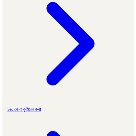
১৬. বোকা কুমিরের কথা