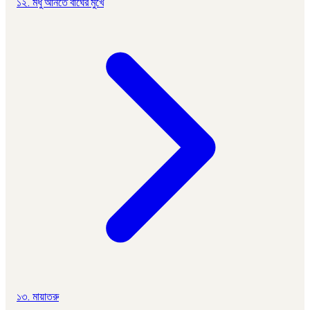
১২. মধু আনতে বাঘের মুখে
১৩. মায়াতরু