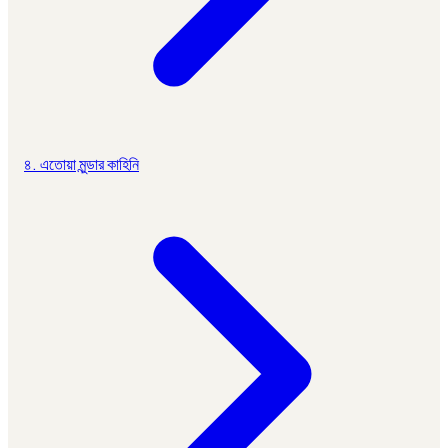
৪. এতোয়া মুন্ডার কাহিনি