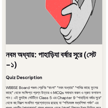
নবম অধ্যায়: পাহাড়িযা বর্ষার সুরে (সেট
-১)
Quiz Description
WBBSE Board পঞ্চম শ্রেণির “বাংলা” “নবম অধ্যায়” “পাখির কাছে ফুলের
কাছে” থেকে সংক্ষিপ্ত প্রশ্ন উত্তর ও MCQs সমাধান করুন ও দ্রুত ফলাফল
পান। এই ক্যুইজ সেটটিতে Class 5 এর Chapter 9 “পাহাড়িযা বর্ষার সুরে”
থেকে বহু বিকল্প সংবলিত প্রশ্নোত্তর রয়েছে যা “পশ্চিমবঙ্গ মধ্যশিক্ষা পর্ষদ” এর
পঞ্চম শ্রেণীর “পাতাবাহার” নামক পুস্তক থেকে “বাংলা” বিষয়ের উপর ভিত্তি করে