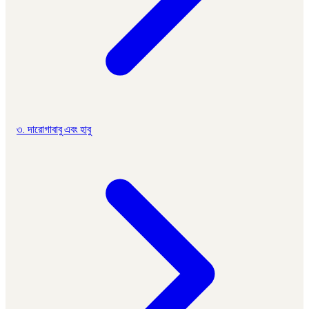
৩. দারোগাবাবু এবং হাবু