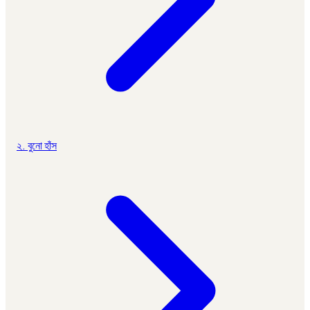
২. বুনো হাঁস