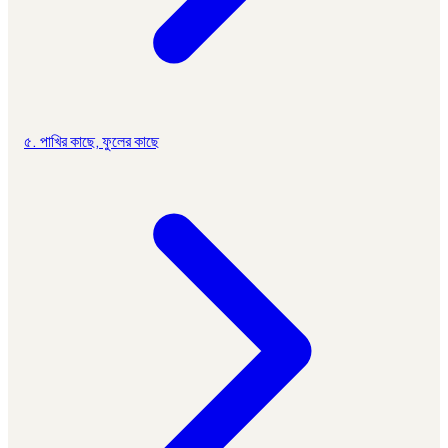
৫. পাখির কাছে, ফুলের কাছে