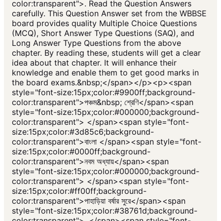
color:transparent">. Read the Question Answers
carefully. This Question Answer set from the WBBSE
board provides quality Multiple Choice Questions
(MCQ), Short Answer Type Questions (SAQ), and
Long Answer Type Questions from the above
chapter. By reading these, students will get a clear
idea about that chapter. It will enhance their
knowledge and enable them to get good marks in
the board exams.&nbsp;</span></p><p><span
style="font-size:15px;color:#9900ff;background-
color:transparent">পঞ্চম&nbsp; শ্রেণি</span><span
style="font-size:15px;color:#000000;background-
color:transparent"> </span><span style="font-
size:15px;color:#3d85c6;background-
color:transparent">বাংলা </span><span style="font-
size:15px;color:#0000ff;background-
color:transparent">নবম অধ্যায়</span><span
style="font-size:15px;color:#000000;background-
color:transparent"> </span><span style="font-
size:15px;color:#ff00ff;background-
color:transparent">পাহাড়িয়া বর্ষার সুরে</span><span
style="font-size:15px;color:#38761d;background-
color:transparent">, </span><span style="font-