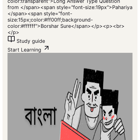
color:transparent">Long Answer Type Question
from </span><span style="font-size:19px">Pahariya
</span><span style="font-
size:15px;color:#ff00ff;background-
color:#ffffff">Borshar Sure</span></p><p><br>
</p>
Study guide
Start Learning