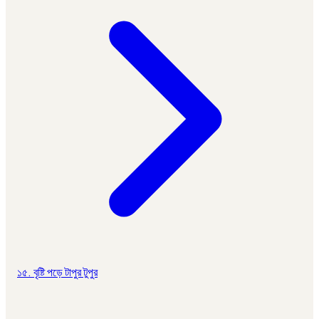
১৫. বৃষ্টি পড়ে টাপুর টুপুর