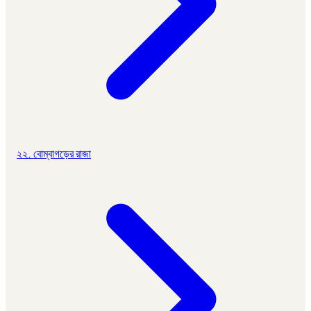
২২. বোম্বাগড়ের রাজা