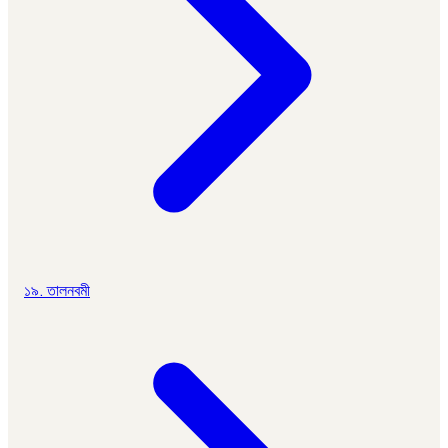
১৯. তালনবমী