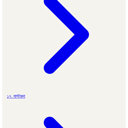
১৭. মাস্টারদা