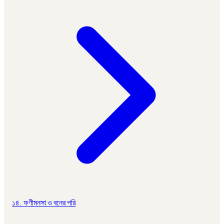
১৪. ফণীমনসা ও বনের পরি