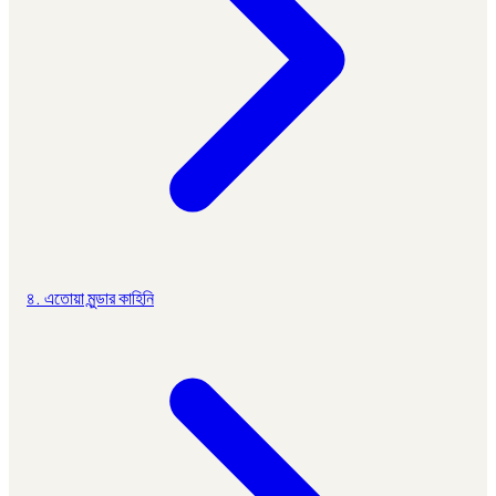
৪. এতোয়া মুন্ডার কাহিনি