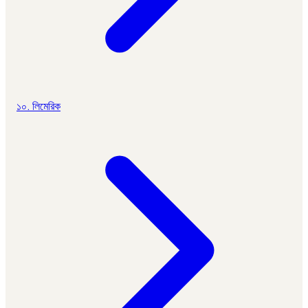
১০. লিমেরিক