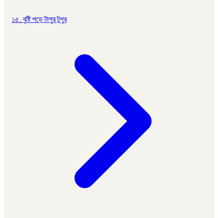
১৫. বৃষ্টি পড়ে টাপুর টুপুর