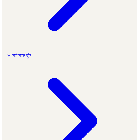
৮. মাঠ মানে ছুট