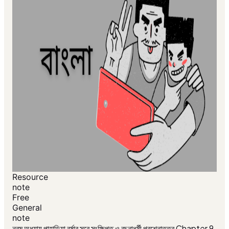
Resource
note
Free
General
note
নবম অধ্যায় পাহাড়িয়া বর্ষার সুরে সংক্ষিপ্ত ও রচনাধর্মী প্রশ্নোত্তর Chapter 9