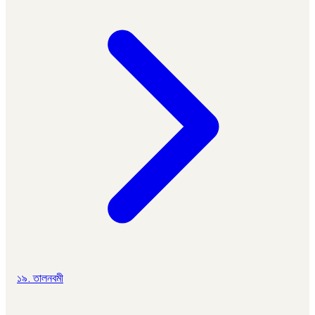
১৯. তালনবমী