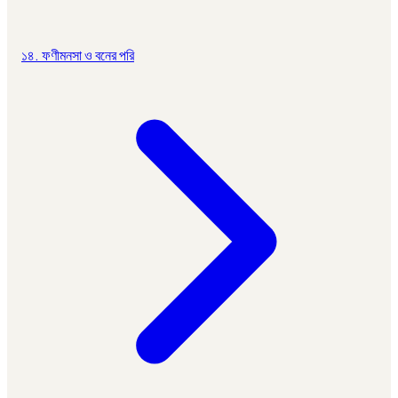
১৪. ফণীমনসা ও বনের পরি