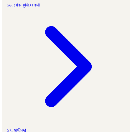
১৬. বোকা কুমিরের কথা
১৭. মাস্টারদা