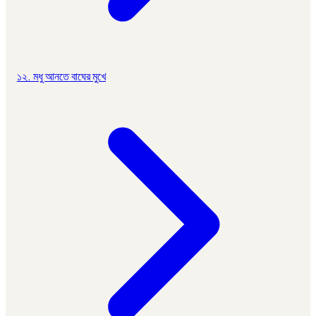
১২. মধু আনতে বাঘের মুখে