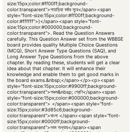
size:15px;color:#ff00ff;background-
color:transparent">পাহাড়িয়া বর্ষার সুরে</span><span
style="font-size:15px;color:#ff00ff;background-
color:#ffffff">)</span><span style="font-
size:15px;color:#000000;background-
color:transparent">. Read the Question Answers
carefully. This Question Answer set from the WBBSE
board provides quality Multiple Choice Questions
(MCQ), Short Answer Type Questions (SAQ), and
Long Answer Type Questions from the above
chapter. By reading these, students will get a clear
idea about that chapter. It will enhance their
knowledge and enable them to get good marks in
the board exams.&nbsp;</span></p><p><span
style="font-size:15px;color:#9900ff;background-
color:transparent">পঞ্চম&nbsp; শ্রেণি</span><span
style="font-size:15px;color:#000000;background-
color:transparent"> </span><span style="font-
size:15px;color:#3d85c6;background-
color:transparent">বাংলা </span><span style="font-
size:15px;color:#0000ff;background-
color:transparent">নবম অধ্যায়</span><span