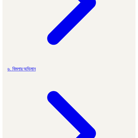
৬. বিমলার অভিমান