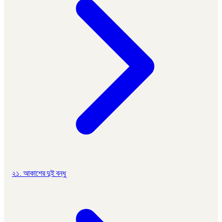
২১. আকাশের দুই বন্ধু