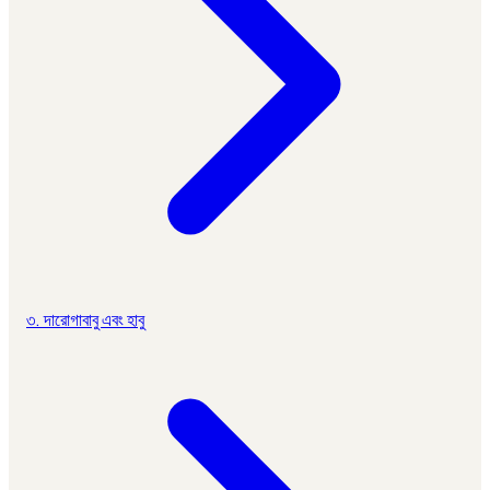
৩. দারোগাবাবু এবং হাবু