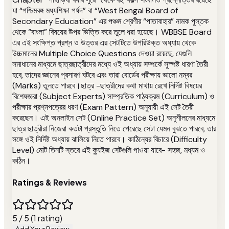
যা “পশ্চিমবঙ্গ মধ্যশিক্ষা পর্ষদ” বা “West Bengal Board of
Secondary Education” এর পঞ্চম শ্রেণীর “পাতাবাহার” নামক পুস্তক
থেকে “বাংলা” বিষয়ের উপর ভিত্তি করে তুলে ধরা হয়েছে। WBBSE Board
এর এই সংক্ষিপ্ত প্রশ্ন ও উত্তর এর সেটটিতে উপরিউক্ত অধ্যায় থেকে
উচ্চমানের Multiple Choice Questions দেওয়া রয়েছে, যেগুলি
সমাধানের মাধ্যমে ছাত্রছাত্রীদের মধ্যে ওই অধ্যায় সম্পর্কে সুস্পষ্ট ধারণা তৈরী
হবে, তাদের জ্ঞানের প্রসারণ ঘটবে এবং তারা বোর্ডের পরীক্ষায় ভালো নম্বর
(Marks) তুলতে পারবে।ছাত্র -ছাত্রীদের কথা মাথায় রেখে নির্দিষ্ট বিষয়ের
বিশেষজ্ঞরা (Subject Experts) সাম্প্রতিক পাঠ্যক্রম (Curriculum) ও
পরীক্ষার প্রশ্নপত্রের ধরণ (Exam Pattern) অনুযায়ী এই সেট তৈরী
করেছেন। এই অনলাইন সেট (Online Practice Set) অনুশীলনের মাধ্যমে
ছাত্র ছাত্রীরা নিজেরা কতটা প্রস্তুতি নিতে পেরেছে সেটা যেমন বুঝতে পারবে, তার
সঙ্গে ওই নির্দিষ্ট অধ্যায় ঝালিয়ে নিতে পারবে। কাঠিন্যের বিচারে (Difficulty
Level) মোট তিনটি স্তরে এই ক্যুইজ সেটগুলি পাওয়া যাবে- সহজ, মধ্যম ও
কঠিন।
Ratings & Reviews
5 / 5 (1 rating)
Add Your Review