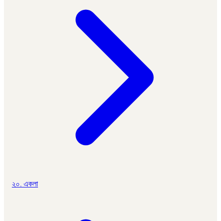
২০. একলা