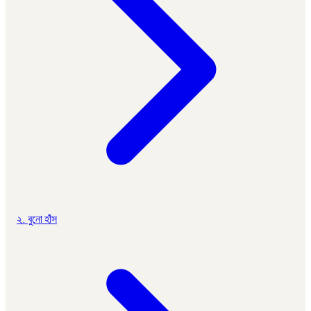
২. বুনো হাঁস