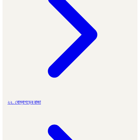
২২. বোম্বাগড়ের রাজা