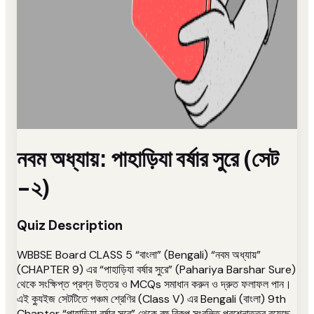
নবম অধ্যায়: পাহাড়িযা বর্ষার সুরে (সেট
-২)
Quiz Description
WBBSE Board CLASS 5 “বাংলা” (Bengali) “নবম অধ্যায়”
(CHAPTER 9) এর “পাহাড়িযা বর্ষার সুরে” (Pahariya Barshar Sure)
থেকে সংক্ষিপ্ত প্রশ্ন উত্তর ও MCQs সমাধান করুন ও দ্রুত ফলাফল পান।
এই ক্যুইজ সেটটিতে পঞ্চম শ্রেণির (Class V) এর Bengali (বাংলা) 9th
Chapter “পাহাড়িযা বর্ষার সুরে” থেকে বহু বিকল্প সংবলিত প্রশ্নোত্তর রয়েছে