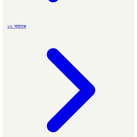
১৩. মায়াতরু