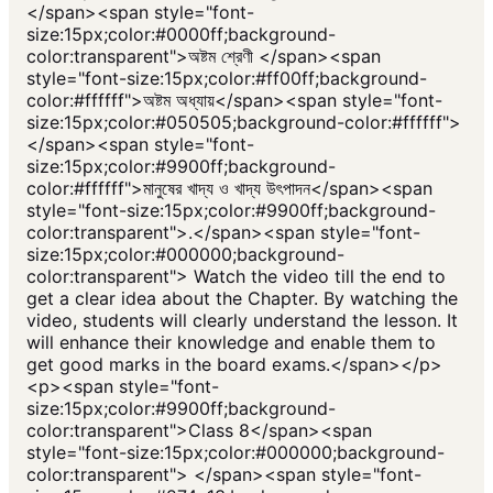
</span><span style="font-
size:15px;color:#0000ff;background-
color:transparent">অষ্টম শ্রেণী </span><span
style="font-size:15px;color:#ff00ff;background-
color:#ffffff">অষ্টম অধ্যায়</span><span style="font-
size:15px;color:#050505;background-color:#ffffff">
</span><span style="font-
size:15px;color:#9900ff;background-
color:#ffffff">মানুষের খাদ্য ও খাদ্য উৎপাদন</span><span
style="font-size:15px;color:#9900ff;background-
color:transparent">.</span><span style="font-
size:15px;color:#000000;background-
color:transparent"> Watch the video till the end to
get a clear idea about the Chapter. By watching the
video, students will clearly understand the lesson. It
will enhance their knowledge and enable them to
get good marks in the board exams.</span></p>
<p><span style="font-
size:15px;color:#9900ff;background-
color:transparent">Class 8</span><span
style="font-size:15px;color:#000000;background-
color:transparent"> </span><span style="font-