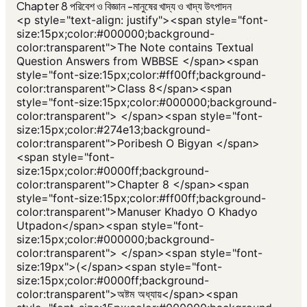
Chapter 8 পরিবেশ ও বিজ্ঞান -মানুষের খাদ্য ও খাদ্য উৎপাদন
<p style="text-align: justify"><span style="font-
size:15px;color:#000000;background-
color:transparent">The Note contains Textual
Question Answers from WBBSE </span><span
style="font-size:15px;color:#ff00ff;background-
color:transparent">Class 8</span><span
style="font-size:15px;color:#000000;background-
color:transparent"> </span><span style="font-
size:15px;color:#274e13;background-
color:transparent">Poribesh O Bigyan </span>
<span style="font-
size:15px;color:#0000ff;background-
color:transparent">Chapter 8 </span><span
style="font-size:15px;color:#ff00ff;background-
color:transparent">Manuser Khadyo O Khadyo
Utpadon</span><span style="font-
size:15px;color:#000000;background-
color:transparent"> </span><span style="font-
size:19px">(</span><span style="font-
size:15px;color:#0000ff;background-
color:transparent">অষ্টম অধ্যায়</span><span