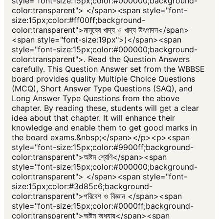
style="font-size:15px;color:#000000;background-
color:transparent"> </span><span style="font-
size:15px;color:#ff00ff;background-
color:transparent">মানুষের খাদ্য ও খাদ্য উৎপাদন</span>
<span style="font-size:19px">)</span><span
style="font-size:15px;color:#000000;background-
color:transparent">. Read the Question Answers
carefully. This Question Answer set from the WBBSE
board provides quality Multiple Choice Questions
(MCQ), Short Answer Type Questions (SAQ), and
Long Answer Type Questions from the above
chapter. By reading these, students will get a clear
idea about that chapter. It will enhance their
knowledge and enable them to get good marks in
the board exams.&nbsp;</span></p><p><span
style="font-size:15px;color:#9900ff;background-
color:transparent">অষ্টম শ্রেণি</span><span
style="font-size:15px;color:#000000;background-
color:transparent"> </span><span style="font-
size:15px;color:#3d85c6;background-
color:transparent">পরিবেশ ও বিজ্ঞান </span><span
style="font-size:15px;color:#0000ff;background-
color:transparent">অষ্টম অধ্যায়</span><span