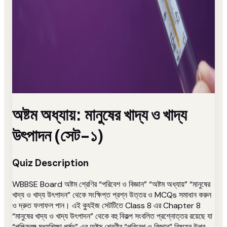
অষ্টম অধ্যায়: মানুষের খাদ্য ও খাদ্য
উৎপাদন (সেট-১)
Quiz Description
WBBSE Board অষ্টম শ্রেণির “পরিবেশ ও বিজ্ঞান” “অষ্টম অধ্যায়” “মানুষের
খাদ্য ও খাদ্য উৎপাদন” থেকে সংক্ষিপ্ত প্রশ্ন উত্তর ও MCQs সমাধান করুন
ও দ্রুত ফলাফল পান। এই ক্যুইজ সেটটিতে Class 8 এর Chapter 8
“মানুষের খাদ্য ও খাদ্য উৎপাদন” থেকে বহু বিকল্প সংবলিত প্রশ্নোত্তর রয়েছে যা
“পশ্চিমবঙ্গ মধ্যশিক্ষা পর্ষদ” এর অষ্টম শ্রেণীর “পরিবেশ ও বিজ্ঞান” বিষয়ের উপর