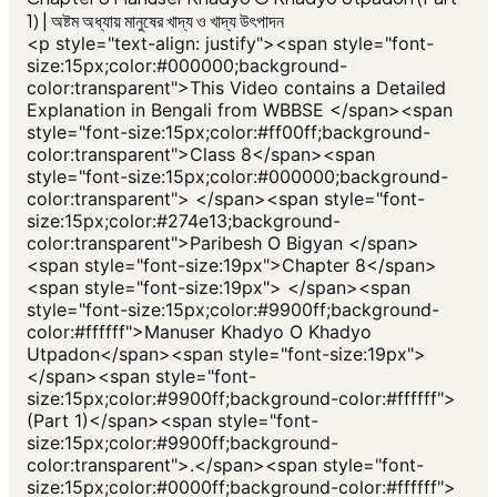
1) | অষ্টম অধ্যায় মানুষের খাদ্য ও খাদ্য উৎপাদন
<p style="text-align: justify"><span style="font-
size:15px;color:#000000;background-
color:transparent">This Video contains a Detailed
Explanation in Bengali from WBBSE </span><span
style="font-size:15px;color:#ff00ff;background-
color:transparent">Class 8</span><span
style="font-size:15px;color:#000000;background-
color:transparent"> </span><span style="font-
size:15px;color:#274e13;background-
color:transparent">Paribesh O Bigyan </span>
<span style="font-size:19px">Chapter 8</span>
<span style="font-size:19px"> </span><span
style="font-size:15px;color:#9900ff;background-
color:#ffffff">Manuser Khadyo O Khadyo
Utpadon</span><span style="font-size:19px">
</span><span style="font-
size:15px;color:#9900ff;background-color:#ffffff">
(Part 1)</span><span style="font-
size:15px;color:#9900ff;background-
color:transparent">.</span><span style="font-
size:15px;color:#0000ff;background-color:#ffffff">