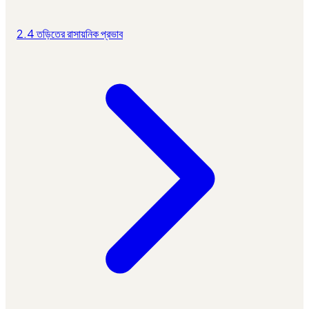
2.4 তড়িতের রাসায়নিক প্রভাব