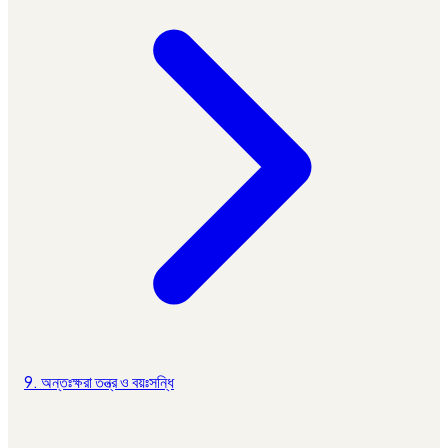
9. অন্তঃক্ষরা তন্ত্র ও বয়ঃসন্ধি