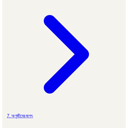
7. অণুজীবের জগৎ