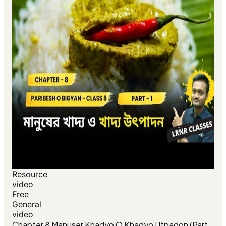
Resource
video
Free
General
video
Chapter 8 Manuser Khadyo O Khadyo Utpadon (Part