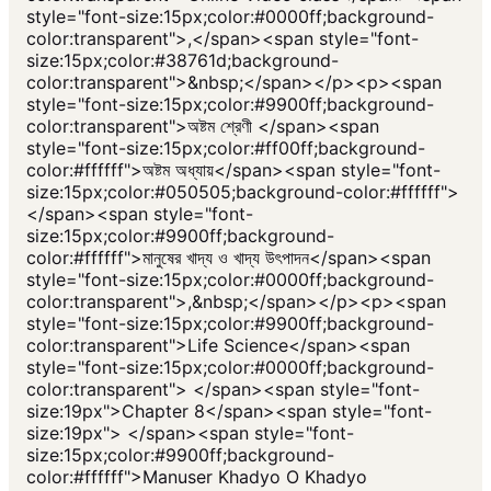
style="font-size:15px;color:#0000ff;background-
color:transparent">,</span><span style="font-
size:15px;color:#38761d;background-
color:transparent">&nbsp;</span></p><p><span
style="font-size:15px;color:#9900ff;background-
color:transparent">অষ্টম শ্রেণী </span><span
style="font-size:15px;color:#ff00ff;background-
color:#ffffff">অষ্টম অধ্যায়</span><span style="font-
size:15px;color:#050505;background-color:#ffffff">
</span><span style="font-
size:15px;color:#9900ff;background-
color:#ffffff">মানুষের খাদ্য ও খাদ্য উৎপাদন</span><span
style="font-size:15px;color:#0000ff;background-
color:transparent">,&nbsp;</span></p><p><span
style="font-size:15px;color:#9900ff;background-
color:transparent">Life Science</span><span
style="font-size:15px;color:#0000ff;background-
color:transparent"> </span><span style="font-
size:19px">Chapter 8</span><span style="font-
size:19px"> </span><span style="font-
size:15px;color:#9900ff;background-
color:#ffffff">Manuser Khadyo O Khadyo